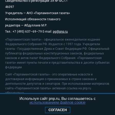
Свидетельство о регистрации Эл № ФС77-
46097
Учредитель — АНО «Парламентская газета»
Исполняющий обязанности главного
редактора — Абдуллаев М.Р.
Тел.: +7 (495) 637–69–79 E-mail:
pg@pnp.ru
«Парламентская газета» - официальное еженедельное издание
Федерального Собрания РФ. Издается с 1997 года. Учредители
газеты - Государственная Дума и Совет Федерации РФ. Официальный
публикатор федеральных конституционных законов, федеральных
законов и актов палат Федерального Собрания. «Парламентская
газета» имеет пункты печати и представительства в десяти субъектах
федерации.
Сайт «Парламентской газеты» - это оперативные новости и
достоверная информация о принимаемых в стране законах и
деятельности депутатов и сенаторов. При использовании материалов
сайта «Парламентской газеты» активная ссылка на pnp.ru
обязательна.
Используя сайт pnp.ru, Вы соглашаетесь с
На информационном ресурсе применяются
рекомендательные
использованием файлов cookie
технологии
Положение о защите персональных данных
СОГЛАСЕН