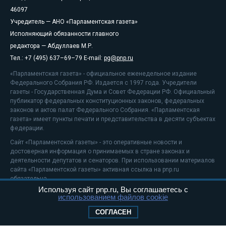
46097
Учредитель — АНО «Парламентская газета»
Исполняющий обязанности главного
редактора — Абдуллаев М.Р.
Тел.: +7 (495) 637–69–79 E-mail:
pg@pnp.ru
«Парламентская газета» - официальное еженедельное издание
Федерального Собрания РФ. Издается с 1997 года. Учредители
газеты - Государственная Дума и Совет Федерации РФ. Официальный
публикатор федеральных конституционных законов, федеральных
законов и актов палат Федерального Собрания. «Парламентская
газета» имеет пункты печати и представительства в десяти субъектах
федерации.
Сайт «Парламентской газеты» - это оперативные новости и
достоверная информация о принимаемых в стране законах и
деятельности депутатов и сенаторов. При использовании материалов
сайта «Парламентской газеты» активная ссылка на pnp.ru
обязательна.
Используя сайт pnp.ru, Вы соглашаетесь с
На информационном ресурсе применяются
рекомендательные
использованием файлов cookie
технологии
Положение о защите персональных данных
СОГЛАСЕН