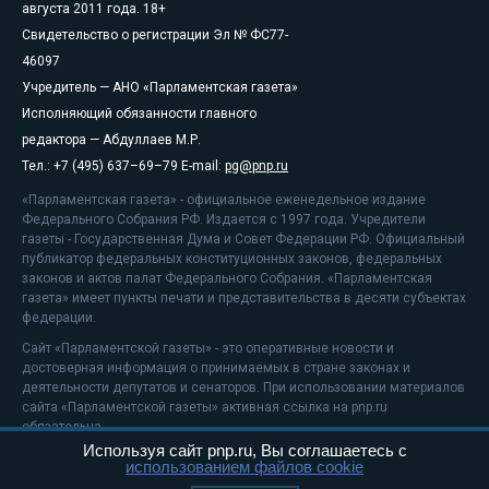
августа 2011 года. 18+
Свидетельство о регистрации Эл № ФС77-
46097
Учредитель — АНО «Парламентская газета»
Исполняющий обязанности главного
редактора — Абдуллаев М.Р.
Тел.: +7 (495) 637–69–79 E-mail:
pg@pnp.ru
«Парламентская газета» - официальное еженедельное издание
Федерального Собрания РФ. Издается с 1997 года. Учредители
газеты - Государственная Дума и Совет Федерации РФ. Официальный
публикатор федеральных конституционных законов, федеральных
законов и актов палат Федерального Собрания. «Парламентская
газета» имеет пункты печати и представительства в десяти субъектах
федерации.
Сайт «Парламентской газеты» - это оперативные новости и
достоверная информация о принимаемых в стране законах и
деятельности депутатов и сенаторов. При использовании материалов
сайта «Парламентской газеты» активная ссылка на pnp.ru
обязательна.
Используя сайт pnp.ru, Вы соглашаетесь с
На информационном ресурсе применяются
рекомендательные
использованием файлов cookie
технологии