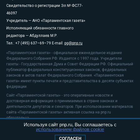
Свидетельство о регистрации Эл № ФС77-
46097
Учредитель — АНО «Парламентская газета»
Исполняющий обязанности главного
редактора — Абдуллаев М.Р.
Тел.: +7 (495) 637–69–79 E-mail:
pg@pnp.ru
«Парламентская газета» - официальное еженедельное издание
Федерального Собрания РФ. Издается с 1997 года. Учредители
газеты - Государственная Дума и Совет Федерации РФ. Официальный
публикатор федеральных конституционных законов, федеральных
законов и актов палат Федерального Собрания. «Парламентская
газета» имеет пункты печати и представительства в десяти субъектах
федерации.
Сайт «Парламентской газеты» - это оперативные новости и
достоверная информация о принимаемых в стране законах и
деятельности депутатов и сенаторов. При использовании материалов
сайта «Парламентской газеты» активная ссылка на pnp.ru
обязательна.
Используя сайт pnp.ru, Вы соглашаетесь с
На информационном ресурсе применяются
рекомендательные
использованием файлов cookie
технологии
Положение о защите персональных данных
СОГЛАСЕН