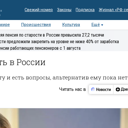
Свежий номер
Законы
Подписка
Журнал «РФ с
ия
и
 мире
Происшествия
Культура
Ещё
Медиацентр
Интервью
Колумнисты
Делова
яя пенсия по старости в России превысила 27,2 тысячи
эксперт
сти предложили закрепить на уровне не ниже 40% от заработка
енсии работающих пенсионеров с 1 августа
ть в России
 и есть вопросы, альтернатив ему пока нет
Читать нас в