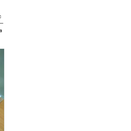
с
 —
а