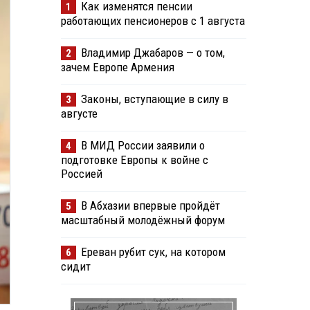
Как изменятся пенсии
1
работающих пенсионеров с 1 августа
Владимир Джабаров — о том,
2
зачем Европе Армения
Законы, вступающие в силу в
3
августе
В МИД России заявили о
4
подготовке Европы к войне с
Россией
В Абхазии впервые пройдёт
5
масштабный молодёжный форум
Ереван рубит сук, на котором
6
сидит