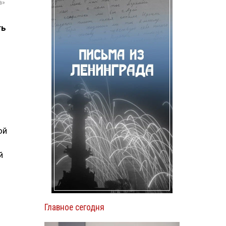
а»
ть
ой
й
й
Главное сегодня