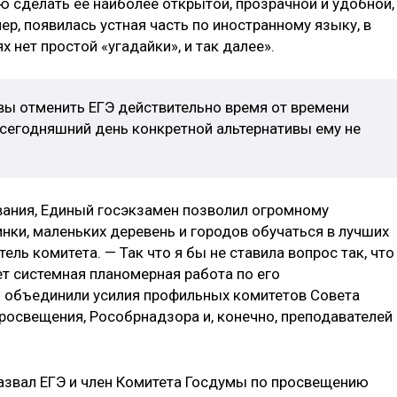
ю сделать ее наиболее открытой, прозрачной и удобной,
мер, появилась устная часть по иностранному языку, в
 нет простой «угадайки», и так далее».
вы отменить ЕГЭ действительно время от времени
 сегодняшний день конкретной альтернативы ему не
вания, Единый госэкзамен позволил огромному
инки, маленьких деревень и городов обучаться в лучших
ель комитета. — Так что я бы не ставила вопрос так, что
ет системная планомерная работа по его
ы объединили усилия профильных комитетов Совета
росвещения, Рособрнадзора и, конечно, преподавателей 
азвал ЕГЭ и член Комитета Госдумы по просвещению