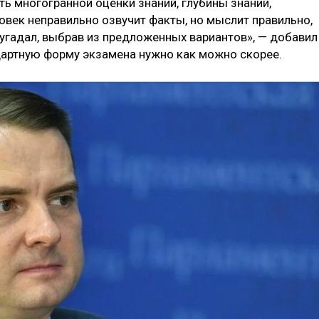
ь многогранной оценки знаний, глубины знаний,
век неправильно озвучит факты, но мыслит правильно,
о угадал, выбрав из предложенных вариантов», — добавил
ндартную форму экзамена нужно как можно скорее.