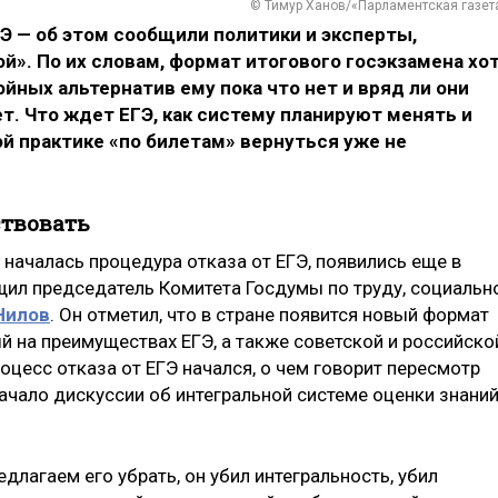
© Тимур Ханов/«Парламентская газет
Э — об этом сообщили политики и эксперты,
». По их словам, формат итогового госэкзамена хо
йных альтернатив ему пока что нет и вряд ли они
т. Что ждет ЕГЭ, как систему планируют менять и
й практике «по билетам» вернуться уже не
ствовать
и началась процедура отказа от ЕГЭ, появились еще в
бщил председатель Комитета Госдумы по труду, социальн
Нилов
. Он отметил, что в стране появится новый формат
й на преимуществах ЕГЭ, а также советской и российско
роцесс отказа от ЕГЭ начался, о чем говорит пересмотр
начало дискуссии об интегральной системе оценки знани
длагаем его убрать, он убил интегральность, убил