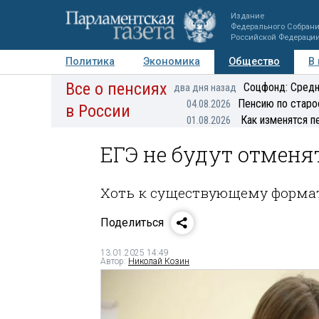
Издание
Федерального Собран
Российской Федераци
Политика
Экономика
Общество
В
Все о пенсиях
Фото
Авторы
Персоны
Мнения
Регионы
Соцфонд: Средн
два дня назад
Пенсию по старо
04.08.2026
в России
Как изменятся п
01.08.2026
ЕГЭ не будут отменя
Хоть к существующему формату
Поделиться
13.01.2025 14:49
Автор:
Николай Козин