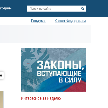
егодня»
Госдума
Совет Федерации
я
Авто
Недвижимость
Технологии
иза
Интересное за неделю