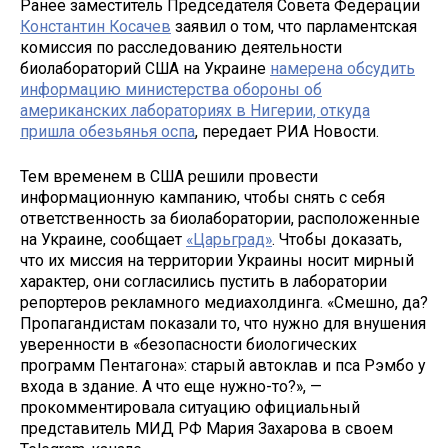
Ранее заместитель Председателя Совета Федерации
Константин Косачев
заявил о том, что парламентская
комиссия по расследованию деятельности
биолабораторий США на Украине
намерена обсудить
информацию министерства обороны об
американских лабораториях в Нигерии, откуда
пришла обезьянья оспа
, передает РИА Новости.
Тем временем в США решили провести
информационную кампанию, чтобы снять с себя
ответственность за биолаборатории, расположенные
на Украине, сообщает
«Царьград»
. Чтобы доказать,
что их миссия на территории Украины носит мирный
характер, они согласились пустить в лаборатории
репортеров рекламного медиахолдинга. «Смешно, да?
Пропагандистам показали то, что нужно для внушения
уверенности в «безопасности биологических
программ Пентагона»: старый автоклав и пса Рэмбо у
входа в здание. А что еще нужно-то?», —
прокомментировала ситуацию официальный
представитель МИД РФ Мария Захарова в своем