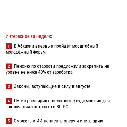
Интересное за неделю
В Абхазии впервые пройдёт масштабный
1
молодёжный форум
Пенсию по старости предложили закрепить на
2
уровне не ниже 40% от заработка
Законы, вступающие в силу в августе
3
Путин расширил список лиц с судимостью для
4
заключения контракта с ВС РФ
Сможет ли ИИ написать оперу и спеть арию
5