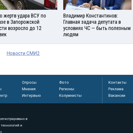
о жертв удара ВСУ по
Владимир Константинов:
азе в Запорожской
Главная задача депутата в
сти возросло до 12
условиях ЧС — быть полезным
век
людям
Новости СМИ2
Опросы
Фото
Контакты
ы
Мнения
Регионы
Реклама
ентр
Интервью
Колумнисты
Вакансии
регистрировано в
 технологий и
8+