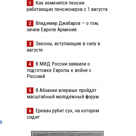
Как изменятся пенсии
1
работающих пенсионеров с 1 августа
Владимир Джабаров — о том,
2
зачем Европе Армения
Законы, вступающие в силу в
3
августе
В МИД России заявили о
4
подготовке Европы к войне с
Россией
В Абхазии впервые пройдёт
5
масштабный молодёжный форум
Ереван рубит сук, на котором
6
сидит
а