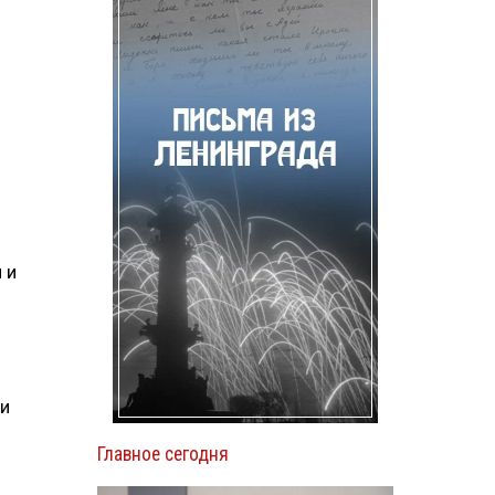
 и
ки
Главное сегодня