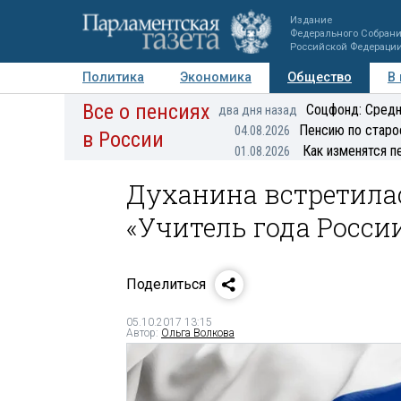
Издание
Федерального Собран
Российской Федераци
Политика
Экономика
Общество
В
Все о пенсиях
Фото
Авторы
Персоны
Мнения
Регионы
Соцфонд: Средн
два дня назад
Пенсию по старо
04.08.2026
в России
Как изменятся п
01.08.2026
Духанина встретила
«Учитель года Росси
Поделиться
05.10.2017 13:15
Автор:
Ольга Волкова