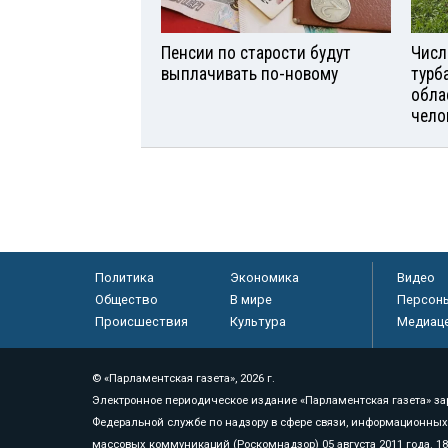
Пенсии по старости будут
Числ
выплачивать по-новому
турб
обла
чело
Политика
Экономика
Видео
Общество
В мире
Персон
Происшествия
Культура
Медиац
© «Парламентская газета», 2026 г.
Электронное периодическое издание «Парламентская газета» за
Федеральной службе по надзору в сфере связи, информационных
массовых коммуникаций (Роскомнадзор) 05 августа 2011 года. 1