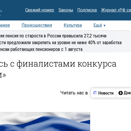
Свежий номер
Законы
Подписка
Журнал «РФ с
ия
и
 мире
Происшествия
Культура
Ещё
Медиацентр
Интервью
Колумнисты
Делова
яя пенсия по старости в России превысила 27,2 тысячи
эксперт
сти предложили закрепить на уровне не ниже 40% от заработка
енсии работающих пенсионеров с 1 августа
сь с финалистами конкурса
и»
Читать нас в