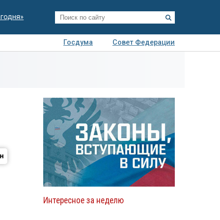
егодня»
Госдума
Совет Федерации
я
Авто
Недвижимость
Технологии
иза
Интересное за неделю