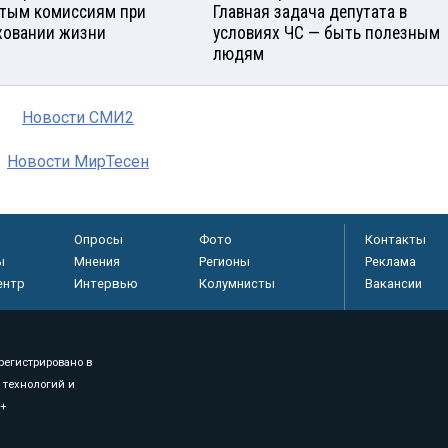
тым комиссиям при
Главная задача депутата в
ховании жизни
условиях ЧС — быть полезным
людям
Новости СМИ2
Новости МирТесен
Опросы
Фото
Контакты
ы
Мнения
Регионы
Реклама
ентр
Интервью
Колумнисты
Вакансии
регистрировано в
 технологий и
8+