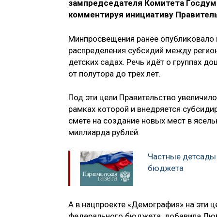
зампредседателя Комитета Госдумы
комментируя инициативу Правитель
Минпросвещения ранее опубликовало п
распределения субсидий между регион
детских садах. Речь идёт о группах д
от полутора до трёх лет.
Под эти цели Правительство увеличило
рамках которой и внедряется субсид
смете на создание новых мест в ясель
миллиарда рублей.
Частные детсады 
бюджета
А в нацпроекте «Демография» на эти ц
федерального бюджета, добавила Люб