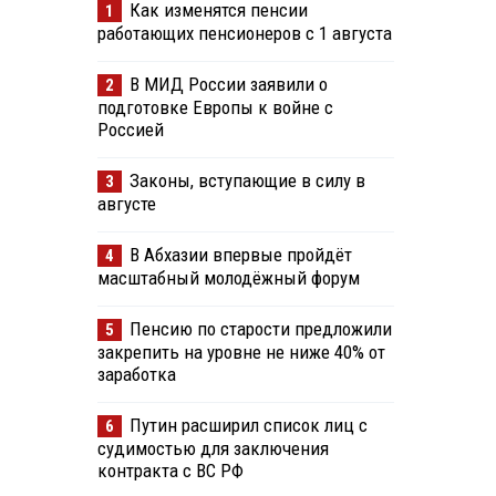
Как изменятся пенсии
1
работающих пенсионеров с 1 августа
В МИД России заявили о
2
подготовке Европы к войне с
Россией
Законы, вступающие в силу в
3
августе
В Абхазии впервые пройдёт
4
масштабный молодёжный форум
Пенсию по старости предложили
5
закрепить на уровне не ниже 40% от
заработка
Путин расширил список лиц с
6
судимостью для заключения
контракта с ВС РФ