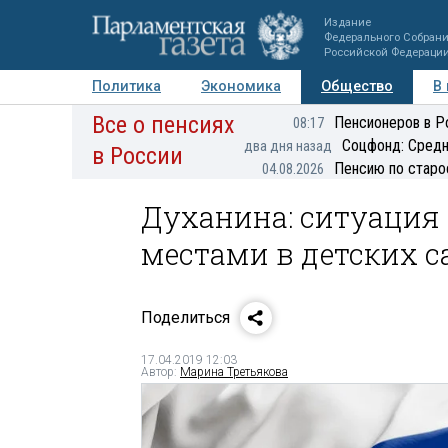
Издание
Федерального Собран
Российской Федераци
Политика
Экономика
Общество
В
Все о пенсиях
Фото
Авторы
Персоны
Мнения
Регионы
Пенсионеров в Р
08:17
Соцфонд: Средн
два дня назад
в России
Пенсию по старо
04.08.2026
Духанина: ситуация
местами в детских с
Поделиться
17.04.2019 12:03
Автор:
Марина Третьякова