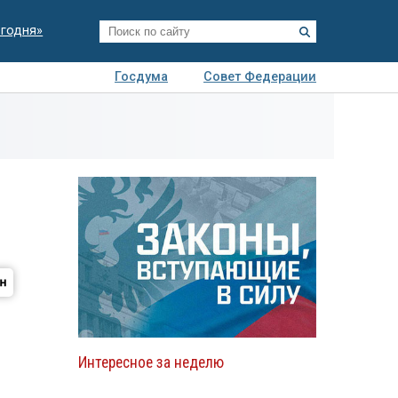
егодня»
Госдума
Совет Федерации
я
Авто
Недвижимость
Технологии
иза
Интересное за неделю