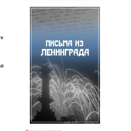
те
ой