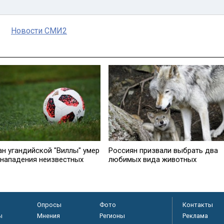
Новости СМИ2
ан угандийской "Виллы" умер
Россиян призвали выбрать два
 нападения неизвестных
любимых вида животных
Опросы
Фото
Контакты
ы
Мнения
Регионы
Реклама