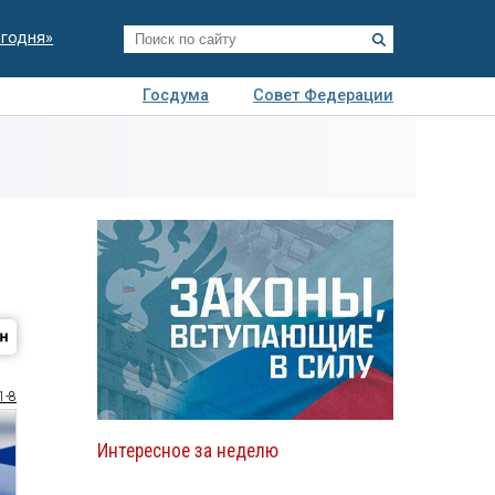
егодня»
Госдума
Совет Федерации
я
Авто
Недвижимость
Технологии
иза
1-8
Интересное за неделю