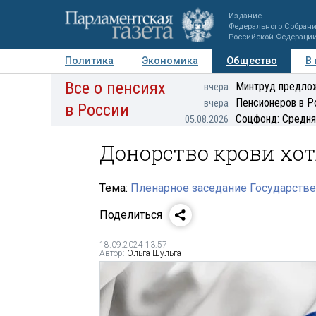
Издание
Федерального Собран
Российской Федераци
Политика
Экономика
Общество
В
Все о пенсиях
Фото
Авторы
Персоны
Мнения
Регионы
Минтруд предлож
вчера
Пенсионеров в Р
вчера
в России
Соцфонд: Средня
05.08.2026
Донорство крови хот
Тема:
Пленарное заседание Государстве
Поделиться
18.09.2024 13:57
Автор:
Ольга Шульга