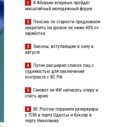
В Абхазии впервые пройдёт
1
масштабный молодёжный форум
Пенсию по старости предложили
2
закрепить на уровне не ниже 40% от
заработка
Законы, вступающие в силу в
3
августе
Путин расширил список лиц с
4
судимостью для заключения
контракта с ВС РФ
Сможет ли ИИ написать оперу и
5
спеть арию
ВС России поразили резервуары
6
с ГСМ в порту Одессы и буксир в
порту Николаева
а»