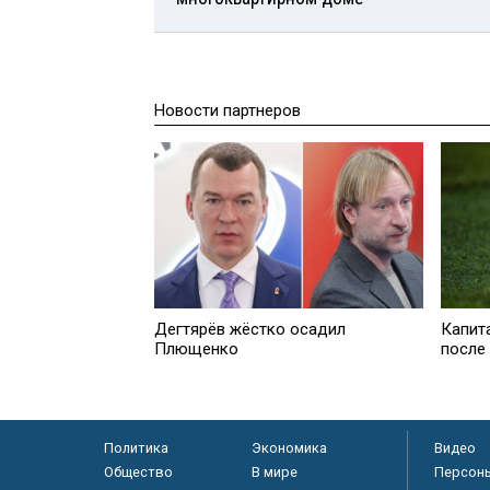
Новости партнеров
Дегтярёв жёстко осадил
Капит
Плющенко
после
Политика
Экономика
Видео
Общество
В мире
Персон