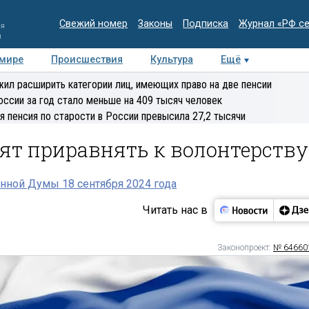
Свежий номер
Законы
Подписка
Журнал «РФ с
ия
и
 мире
Происшествия
Культура
Ещё
Медиацентр
Интервью
Колумнисты
Делова
ил расширить категории лиц, имеющих право на две пенсии
эксперт
оссии за год стало меньше на 409 тысяч человек
я пенсия по старости в России превысила 27,2 тысячи
ят приравнять к волонтерству
нной Думы 18 сентября 2024 года
Читать нас в
Законопроект:
№ 64660