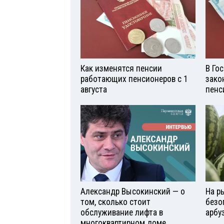
Как изменятся пенсии
В Го
работающих пенсионеров с 1
зако
августа
пенс
Александр Высокинский — о
На р
том, сколько стоит
безо
обслуживание лифта в
арбу
многоквартирном доме