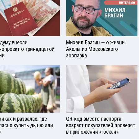
сдуму внесли
Михаил Брагин — о жизни
нопроект о тринадцатой
Акелы из Московского
ии
зоопарка
ынках и развалах: где
QR-код вместо паспорта:
пасно купить дыню или
возраст покупателей проверят
з
в приложении «Госкан»