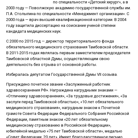
по специальности «Детский хирург», а в
2003 году — Поволжскую академию государственной службы им.
П.А. Столыпина по специальности «Менеджмент организации». С
2000 года — врач высшей квалификационной категории. В 2004
году защитила диссертацию на соискание ученой степени
кандидата медицинских наук.
C 2000 по 2015 год — директор территориального фонда
обязательного медицинского страхования Тамбовской области.
В 2011-2015 годах являлась первым заместителем председателя
Тамбовской областной Думы, осуществляющим свою
деятельность без отрыва от основной работы.
Избиралась депутатом Государственной Думы VII созыва.
Присуждено почетное звание «Заслуженный работник
здравоохранения РФ». Награждена нагрудными знаками —
«Отличнику здравоохранения», «За трудовые достижения», «За
заслуги перед Тамбовской областью», «10 лет обязательного
медицинского страхования», нагрудным знаком к Почетной
грамоте Совета Федерации Федерального Собрания Российской
Федерации, памятным знаком «20 лет обязательному
медицинскому страхованию в Российской Федерации»,
юбилейной медалью «75 лет Тамбовской области», медалью
«Совет Федерации. 20 лет». Имеет благодарственное письмо