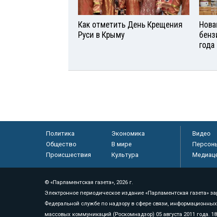
Как отметить День Крещения
Нова
Руси в Крыму
бенз
года
Политика
Экономика
Видео
Общество
В мире
Персон
Происшествия
Культура
Медиац
© «Парламентская газета», 2026 г.
Электронное периодическое издание «Парламентская газета» за
Федеральной службе по надзору в сфере связи, информационных
массовых коммуникаций (Роскомнадзор) 05 августа 2011 года. 1