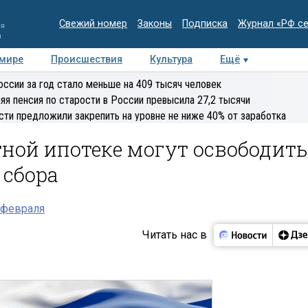
Свежий номер
Законы
Подписка
Журнал «РФ с
ия
и
 мире
Происшествия
Культура
Ещё
Медиацентр
Интервью
Колумнисты
Делова
оссии за год стало меньше на 409 тысяч человек
эксперт
яя пенсия по старости в России превысила 27,2 тысячи
сти предложили закрепить на уровне не ниже 40% от заработка
ной ипотеке могут освободить
 сбора
 февраля
Читать нас в