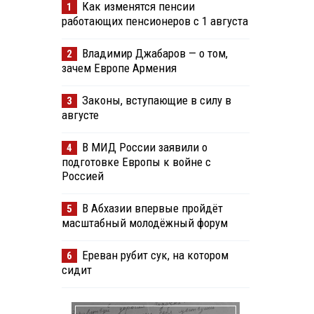
Как изменятся пенсии
1
работающих пенсионеров с 1 августа
Владимир Джабаров — о том,
2
зачем Европе Армения
Законы, вступающие в силу в
3
августе
В МИД России заявили о
4
подготовке Европы к войне с
Россией
В Абхазии впервые пройдёт
5
масштабный молодёжный форум
Ереван рубит сук, на котором
6
сидит