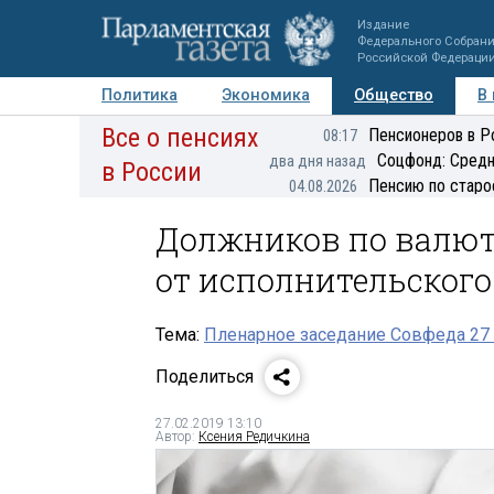
Издание
Федерального Собран
Российской Федераци
Политика
Экономика
Общество
В
Все о пенсиях
Фото
Авторы
Персоны
Мнения
Регионы
Пенсионеров в Р
08:17
Соцфонд: Средн
два дня назад
в России
Пенсию по старо
04.08.2026
Должников по валют
от исполнительского
Тема:
Пленарное заседание Совфеда 27
Поделиться
27.02.2019 13:10
Автор:
Ксения Редичкина