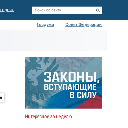
егодня»
Госдума
Совет Федерации
я
Авто
Недвижимость
Технологии
иза
Интересное за неделю