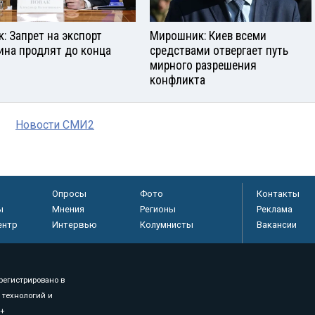
к: Запрет на экспорт
Мирошник: Киев всеми
ина продлят до конца
средствами отвергает путь
мирного разрешения
конфликта
Новости СМИ2
Опросы
Фото
Контакты
ы
Мнения
Регионы
Реклама
ентр
Интервью
Колумнисты
Вакансии
регистрировано в
 технологий и
8+