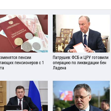
изменятся пенсии
Патрушев: ФСБ и ЦРУ готовили
тающих пенсионеров с 1
операцию по ликвидации бен
ста
Ладена