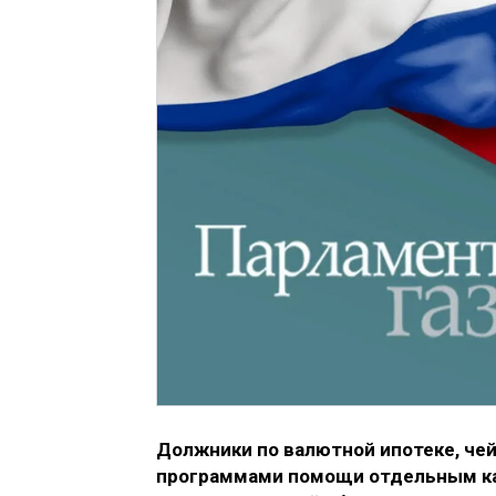
Должники по валютной ипотеке, чей
программами помощи отдельным ка