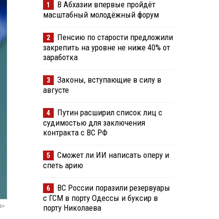
В Абхазии впервые пройдёт
1
масштабный молодёжный форум
Пенсию по старости предложили
2
закрепить на уровне не ниже 40% от
заработка
Законы, вступающие в силу в
3
августе
Путин расширил список лиц с
4
судимостью для заключения
контракта с ВС РФ
Сможет ли ИИ написать оперу и
5
спеть арию
ВС России поразили резервуары
6
с ГСМ в порту Одессы и буксир в
а»
порту Николаева