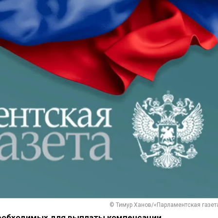
© Тимур Ханов/«Парламентская газет
еобходимых для выплаты компенсации