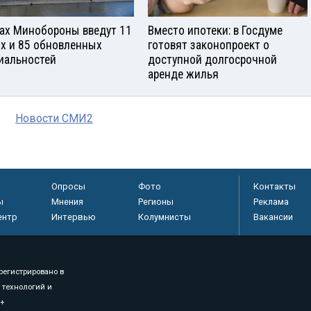
зах Минобороны введут 11
Вместо ипотеки: в Госдуме
х и 85 обновленных
готовят законопроект о
иальностей
доступной долгосрочной
аренде жилья
Новости СМИ2
Опросы
Фото
Контакты
ы
Мнения
Регионы
Реклама
ентр
Интервью
Колумнисты
Вакансии
регистрировано в
 технологий и
8+