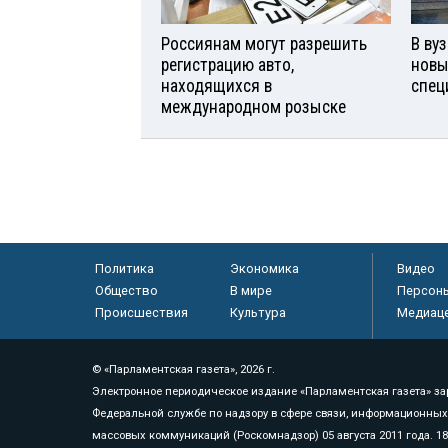
Россиянам могут разрешить
В ву
регистрацию авто,
новы
находящихся в
спец
международном розыске
Политика
Экономика
Видео
Общество
В мире
Персон
Происшествия
Культура
Медиац
© «Парламентская газета», 2026 г.
Электронное периодическое издание «Парламентская газета» за
Федеральной службе по надзору в сфере связи, информационных
массовых коммуникаций (Роскомнадзор) 05 августа 2011 года. 1