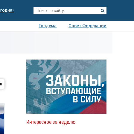
егодня»
Госдума
Совет Федерации
я
Авто
Недвижимость
Технологии
иза
Интересное за неделю