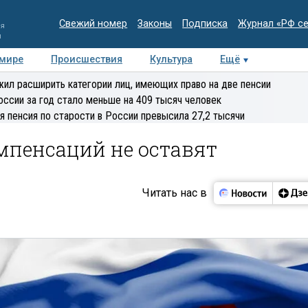
Свежий номер
Законы
Подписка
Журнал «РФ с
ия
и
 мире
Происшествия
Культура
Ещё
Медиацентр
Интервью
Колумнисты
Делова
ил расширить категории лиц, имеющих право на две пенсии
эксперт
оссии за год стало меньше на 409 тысяч человек
я пенсия по старости в России превысила 27,2 тысячи
мпенсаций не оставят
Читать нас в