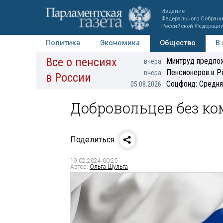
Издание
Федерального Собран
Российской Федераци
Политика
Экономика
Общество
В
Все о пенсиях
Фото
Авторы
Персоны
Мнения
Регионы
Минтруд предлож
вчера
Пенсионеров в Р
вчера
в России
Соцфонд: Средня
05.08.2026
Добровольцев без ко
Поделиться
19.02.2024 00:25
Автор:
Ольга Шульга