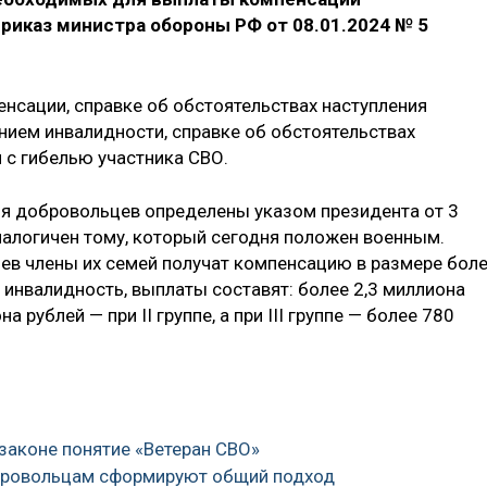
иказ министра обороны РФ от 08.01.2024 № 5
енсации, справке об обстоятельствах наступления
ением инвалидности, справке об обстоятельствах
и с гибелью участника СВО.
ья добровольцев определены указом президента от 3
налогичен тому, который сегодня положен военным.
цев члены их семей получат компенсацию в размере бол
а инвалидность, выплаты составят: более 2,3 миллиона
на рублей — при II группе, а при III группе — более 780
 законе понятие «Ветеран СВО»
обровольцам сформируют общий подход