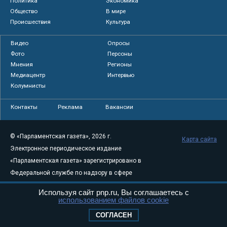
Политика
Экономика
Общество
В мире
Происшествия
Культура
Видео
Опросы
Фото
Персоны
Мнения
Регионы
Медиацентр
Интервью
Колумнисты
Контакты
Реклама
Вакансии
© «Парламентская газета», 2026 г.
Карта сайта
Электронное периодическое издание
«Парламентская газета» зарегистрировано в
Федеральной службе по надзору в сфере
связи, информационных технологий и
Используя сайт pnp.ru, Вы соглашаетесь с
массовых коммуникаций (Роскомнадзор) 05
использованием файлов cookie
августа 2011 года. 18+
СОГЛАСЕН
Свидетельство о регистрации Эл № ФС77-