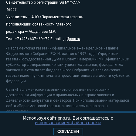
Свидетельство о регистрации Эл № ФС77-
46097
Учредитель — АНО «Парламентская газета»
Исполняющий обязанности главного
редактора — Абдуллаев М.Р.
Тел.: +7 (495) 637–69–79 E-mail:
pg@pnp.ru
«Парламентская газета» - официальное еженедельное издание
Федерального Собрания РФ. Издается с 1997 года. Учредители
газеты - Государственная Дума и Совет Федерации РФ. Официальный
публикатор федеральных конституционных законов, федеральных
законов и актов палат Федерального Собрания. «Парламентская
газета» имеет пункты печати и представительства в десяти субъектах
федерации.
Сайт «Парламентской газеты» - это оперативные новости и
достоверная информация о принимаемых в стране законах и
деятельности депутатов и сенаторов. При использовании материалов
сайта «Парламентской газеты» активная ссылка на pnp.ru
обязательна.
Используя сайт pnp.ru, Вы соглашаетесь с
На информационном ресурсе применяются
рекомендательные
использованием файлов cookie
технологии
Положение о защите персональных данных
СОГЛАСЕН