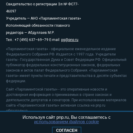
Свидетельство о регистрации Эл № ФС77-
46097
Учредитель — АНО «Парламентская газета»
Исполняющий обязанности главного
редактора — Абдуллаев М.Р.
Тел.: +7 (495) 637–69–79 E-mail:
pg@pnp.ru
«Парламентская газета» - официальное еженедельное издание
Федерального Собрания РФ. Издается с 1997 года. Учредители
газеты - Государственная Дума и Совет Федерации РФ. Официальный
публикатор федеральных конституционных законов, федеральных
законов и актов палат Федерального Собрания. «Парламентская
газета» имеет пункты печати и представительства в десяти субъектах
федерации.
Сайт «Парламентской газеты» - это оперативные новости и
достоверная информация о принимаемых в стране законах и
деятельности депутатов и сенаторов. При использовании материалов
сайта «Парламентской газеты» активная ссылка на pnp.ru
обязательна.
Используя сайт pnp.ru, Вы соглашаетесь с
На информационном ресурсе применяются
рекомендательные
использованием файлов cookie
технологии
Положение о защите персональных данных
СОГЛАСЕН