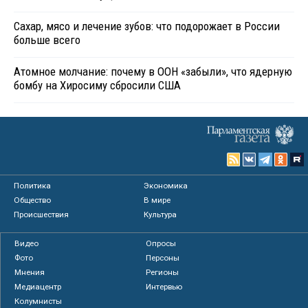
Сахар, мясо и лечение зубов: что подорожает в России
больше всего
Атомное молчание: почему в ООН «забыли», что ядерную
бомбу на Хиросиму сбросили США
Политика
Экономика
Общество
В мире
Происшествия
Культура
Видео
Опросы
Фото
Персоны
Мнения
Регионы
Медиацентр
Интервью
Колумнисты