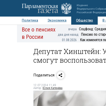
Издание
Федерального Собран
Российской Федераци
Политика
Экономика
Общество
В
Все о пенсиях
Фото
Авторы
Персоны
Мнения
Регионы
Соцфонд: Средня
вчера
Пенсию по стар
два дня назад
в России
Как изменятся п
01.08.2026
Депутат Хинштейн: 
смогут воспользоват
Поделиться
12.07.2024 11:49
Автор:
Юлия Катенёва