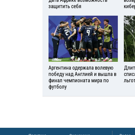
дать Африке возможность
возв
защитить себя
кибе
Аргентина одержала волевую
Длит
победу над Англией и вышла в
спис
финал чемпионата мира по
льго
футболу