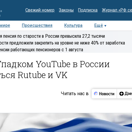
Свежий номер
Законы
Подписка
Журнал «РФ с
ия
и
 мире
Происшествия
Культура
Ещё
Медиацентр
Интервью
Колумнисты
Делова
я пенсия по старости в России превысила 27,2 тысячи
эксперт
ости предложили закрепить на уровне не ниже 40% от заработка
енсии работающих пенсионеров с 1 августа
Упадком YouTube в России
ься Rutube и VK
Читать нас в