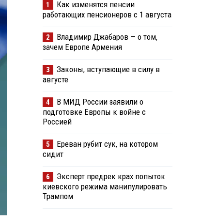
Как изменятся пенсии
1
работающих пенсионеров с 1 августа
Владимир Джабаров — о том,
2
зачем Европе Армения
Законы, вступающие в силу в
3
августе
В МИД России заявили о
4
подготовке Европы к войне с
Россией
Ереван рубит сук, на котором
5
сидит
Эксперт предрек крах попыток
6
киевского режима манипулировать
Трампом