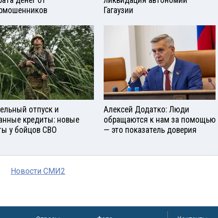
рата денег от
ликвидация автономии
рмошенников
Гагаузии
ельный отпуск и
Алексей Додатко: Люди
анные кредиты: новые
обращаются к нам за помощью
ты у бойцов СВО
— это показатель доверия
Новости СМИ2