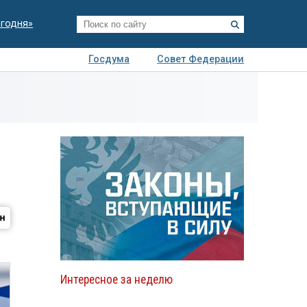
егодня»
Госдума
Совет Федерации
я
Авто
Недвижимость
Технологии
иза
Интересное за неделю