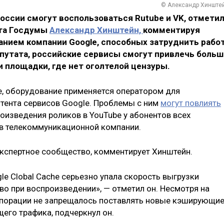
© Александр Хинште
оссии смогут воспользоваться Rutube и VK, отмети
ета Госдумы
Александр Хинштейн,
комментируя
анием компании Google, способных затруднить рабо
епутата, российские сервисы смогут привлечь больш
и площадки, где нет оголтелой цензуры.
е, оборудование применяется оператором для
нтента сервисов Googlе. Проблемы с ним
могут повлиять
роизведения роликов в YouTube у абонентов всех
 в телекоммуникационной компании.
кспертное сообщество, комментирует Хинштейн.
e Clobal Cache серьезно упала скорость выгрузки
тво при воспроизведении», — отметил он. Несмотря на
орпорации не запрещалось поставлять новые кэширующи
его трафика, подчеркнул он.