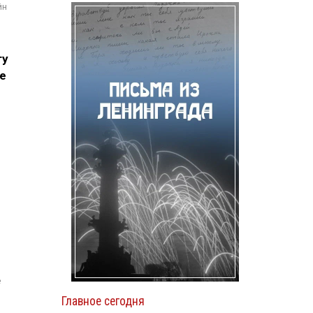
йн
л
ту
е
е
Главное сегодня