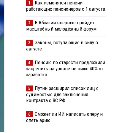
Как изменятся пенсии
1
работающих пенсионеров с 1 августа
В Абхазии впервые пройдёт
2
масштабный молодёжный форум
Законы, вступающие в силу в
3
августе
Пенсию по старости предложили
4
закрепить на уровне не ниже 40% от
заработка
Путин расширил список лиц с
5
судимостью для заключения
контракта с ВС РФ
Сможет ли ИИ написать оперу и
6
спеть арию