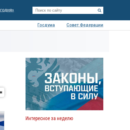
егодня»
Госдума
Совет Федерации
я
Авто
Недвижимость
Технологии
иза
Интересное за неделю