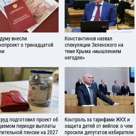
сдуму внесли
Константинов назвал
нопроект о тринадцатой
спекуляции Зеленского на
ии
теме Крыма «мышлением
негодяя»
руд подготовил проект об
Контроль за тарифами ЖКХ и
аемом периоде выплаты
защита детей от вейпов: о чем
пительной пенсии на 2027
просили депутатов избиратели