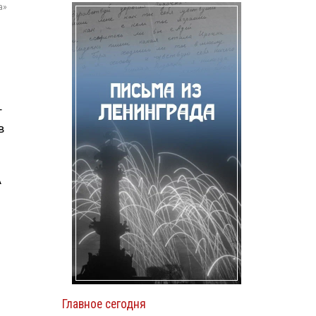
а»
т
в
А
Главное сегодня