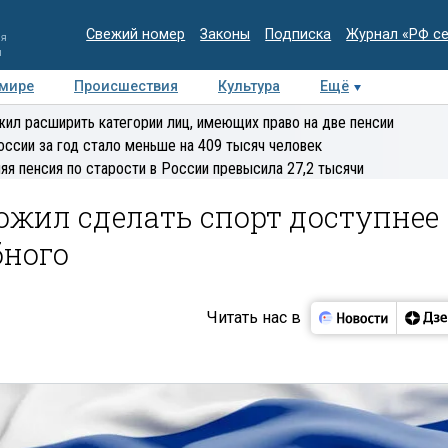
Свежий номер
Законы
Подписка
Журнал «РФ с
ия
и
 мире
Происшествия
Культура
Ещё
Медиацентр
Интервью
Колумнисты
Делова
ил расширить категории лиц, имеющих право на две пенсии
эксперт
оссии за год стало меньше на 409 тысяч человек
яя пенсия по старости в России превысила 27,2 тысячи
ожил сделать спорт доступнее
бного
Читать нас в