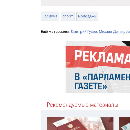
Госдума
спорт
молодежь
Ещё материалы:
Дмитрий Гусев
,
Михаил Дегтярёв
Рекомендуемые материалы