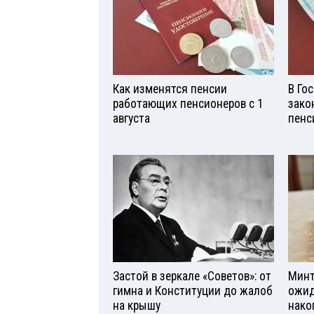
Как изменятся пенсии
В Го
работающих пенсионеров с 1
зако
августа
пенс
Застой в зеркале «Советов»: от
Минт
гимна и Конституции до жалоб
ожид
на крышу
нако