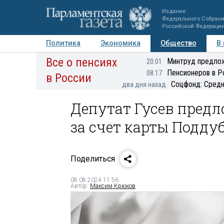
Издание
Федерального Собран
Российской Федераци
Политика
Экономика
Общество
В
Все о пенсиях
Фото
Авторы
Персоны
Мнения
Регионы
Минтруд предлож
20:01
Пенсионеров в Р
08:17
в России
Соцфонд: Средн
два дня назад
Депутат Гусев предл
за счет карты Подду
Поделиться
08.08.2024 11:56
Автор:
Максим Крюков