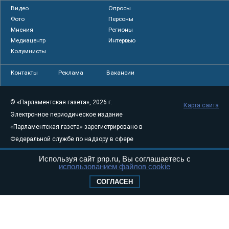
Видео
Опросы
Фото
Персоны
Мнения
Регионы
Медиацентр
Интервью
Колумнисты
Контакты
Реклама
Вакансии
© «Парламентская газета», 2026 г.
Карта сайта
Электронное периодическое издание
«Парламентская газета» зарегистрировано в
Федеральной службе по надзору в сфере
связи, информационных технологий и
Используя сайт pnp.ru, Вы соглашаетесь с
массовых коммуникаций (Роскомнадзор) 05
использованием файлов cookie
августа 2011 года. 18+
СОГЛАСЕН
Свидетельство о регистрации Эл № ФС77-
46097
Учредитель — АНО «Парламентская газета»
Исполняющий обязанности главного