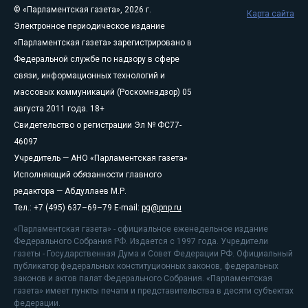
© «Парламентская газета», 2026 г.
Карта сайта
Электронное периодическое издание
«Парламентская газета» зарегистрировано в
Федеральной службе по надзору в сфере
связи, информационных технологий и
массовых коммуникаций (Роскомнадзор) 05
августа 2011 года. 18+
Свидетельство о регистрации Эл № ФС77-
46097
Учредитель — АНО «Парламентская газета»
Исполняющий обязанности главного
редактора — Абдуллаев М.Р.
Тел.: +7 (495) 637–69–79 E-mail:
pg@pnp.ru
«Парламентская газета» - официальное еженедельное издание
Федерального Собрания РФ. Издается с 1997 года. Учредители
газеты - Государственная Дума и Совет Федерации РФ. Официальный
публикатор федеральных конституционных законов, федеральных
законов и актов палат Федерального Собрания. «Парламентская
газета» имеет пункты печати и представительства в десяти субъектах
федерации.