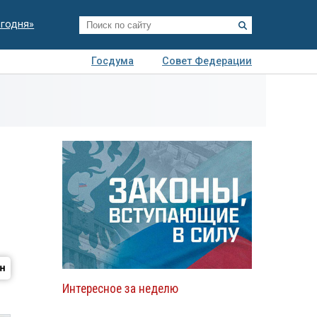
егодня»
Госдума
Совет Федерации
я
Авто
Недвижимость
Технологии
иза
Интересное за неделю