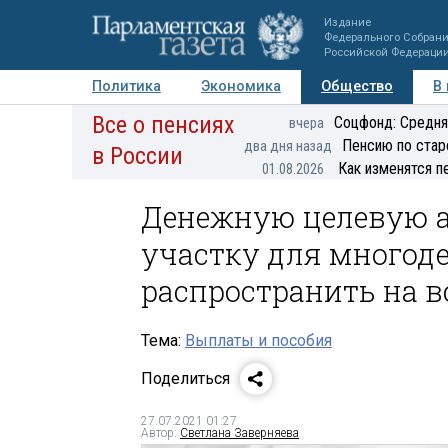
Издание
Федерального Собран
Российской Федераци
Политика
Экономика
Общество
В
Все о пенсиях
Фото
Авторы
Персоны
Мнения
Регионы
Соцфонд: Средня
вчера
Пенсию по стар
два дня назад
в России
Как изменятся п
01.08.2026
Денежную целевую а
участку для многод
распространить на в
Тема:
Выплаты и пособия
Поделиться
27.07.2021 01:27
Автор:
Светлана Заверняева