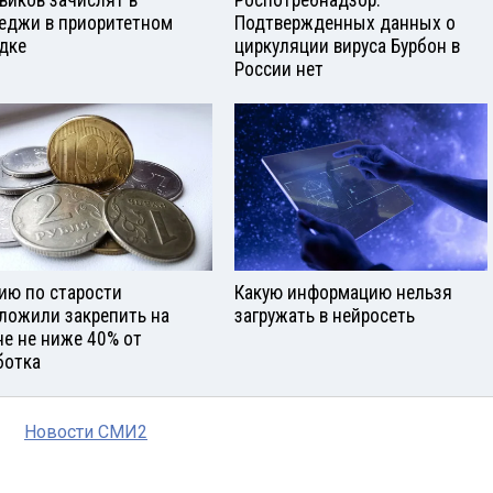
еджи в приоритетном
Подтвержденных данных о
дке
циркуляции вируса Бурбон в
России нет
ию по старости
Какую информацию нельзя
ложили закрепить на
загружать в нейросеть
не не ниже 40% от
ботка
Новости СМИ2