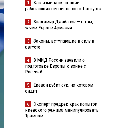
Как изменятся пенсии
1
работающих пенсионеров с 1 августа
Владимир Джабаров — о том,
2
зачем Европе Армения
Законы, вступающие в силу в
3
августе
В МИД России заявили о
4
подготовке Европы к войне с
Россией
Ереван рубит сук, на котором
5
сидит
Эксперт предрек крах попыток
6
киевского режима манипулировать
Трампом