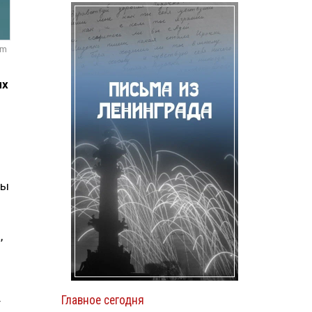
om
ых
ры
,
о
Главное сегодня
т