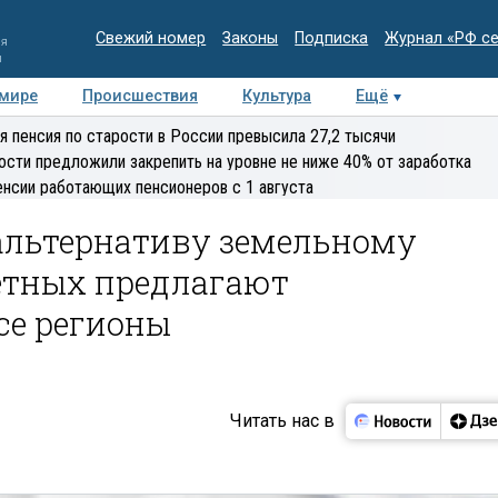
Свежий номер
Законы
Подписка
Журнал «РФ с
ия
и
 мире
Происшествия
Культура
Ещё
Медиацентр
Интервью
Колумнисты
Делова
я пенсия по старости в России превысила 27,2 тысячи
эксперт
ости предложили закрепить на уровне не ниже 40% от заработка
енсии работающих пенсионеров с 1 августа
льтернативу земельному
етных предлагают
се регионы
Читать нас в