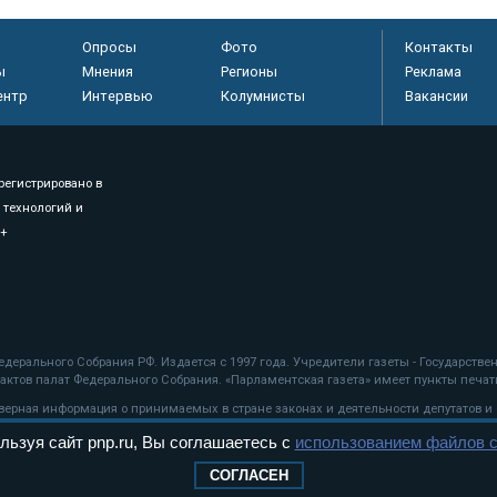
Опросы
Фото
Контакты
ы
Мнения
Регионы
Реклама
ентр
Интервью
Колумнисты
Вакансии
регистрировано в
 технологий и
8+
.
дерального Собрания РФ. Издается с 1997 года. Учредители газеты - Государств
ктов палат Федерального Собрания. «Парламентская газета» имеет пункты печати
оверная информация о принимаемых в стране законах и деятельности депутатов и
льзуя сайт pnp.ru, Вы соглашаетесь с
использованием файлов c
ехнологии
СОГЛАСЕН