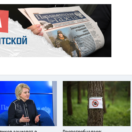
виков зачислят в
Роспотребнадзор: