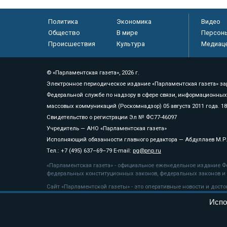
Политика
Экономика
Видео
Общество
В мире
Персон
Происшествия
Культура
Медиац
© «Парламентская газета», 2026 г.
Электронное периодическое издание «Парламентская газета» за
Федеральной службе по надзору в сфере связи, информационных
массовых коммуникаций (Роскомнадзор) 05 августа 2011 года. 1
Свидетельство о регистрации Эл № ФС77-46097
Учредитель — АНО «Парламентская газета»
Исполняющий обязанности главного редактора — Абдуллаев М.Р
Тел.: +7 (495) 637–69–79 E-mail:
pg@pnp.ru
«Парламентская газета» - официальное еженедельное издание Фе
федеральных конституционных законов, федеральных законов и а
Сайт «Парламентской газеты» - это оперативные новости и дост
«Парламентской газеты» активная ссылка на pnp.ru обязательна.
Испо
На информационном ресурсе применяются
рекомендательные т
Положение о защите персональных данных