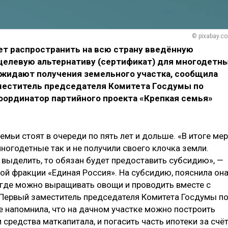
© pixabay.c
ет распространить на всю страну введённую
елевую альтернативу (сертификат) для многодетн
ожидают получения земельного участка, сообщила
меститель председателя Комитета Госдумы по
оординатор партийного проекта «Крепкая семья»
семьи стоят в очереди по пять лет и дольше. «В итоге ме
ногодетные так и не получили своего клочка земли.
о выделить, то обязан будет предоставить субсидию», —
ой фракции «Единая Россия». На субсидию, пояснила она
 где можно выращивать овощи и проводить вместе с
 Первый заместитель председателя Комитета Госдумы п
е напомнила, что на дачном участке можно построить
 средства маткапитала, и погасить часть ипотеки за счё