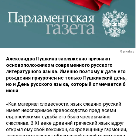
© pixabay
Александра Пушкина заслуженно признают
основоположником современного русского
литературного языка. Именно поэтому к дате его
рождения приурочен не только Пушкинский день,
но и День русского языка, который отмечается 6
июня.
«Как материал словесности, язык славяно-русский
имеет неоспоримое превосходство пред всеми
европейскими: судьба его была чрезвычайно
счастлива. В XI веке древний греческий язык вдруг
открыл ему свой лексикон, сокровищницу гармонии,
даровал ему законы обдуманной своей грамматики,