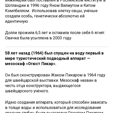
инженерии был поставлен в Рослинском институте в
Шотландии в 1996 году Яном Вилмутом и Китом
Кэмпбеллом. Использовав клетку овцы, учёные
создали особь, генетически абсолютно ей
идентичную.
Долли прожила 6,5 лет и оставила после себя 6 ягнят.
Овечка была усыплена в 2003 году.
58 лет назад
(1964) был спущен на воду первый в
мире туристический подводный аппарат —
мезоскаф «Огюст Пикар».
Он был сконструирован Жаком Пикаром в 1964 году
для швейцарской выставки. Мезоскаф назван в
честь отца конструктора, выдающегося
швейцарского учёного.
Идею создания аппарата, который способен зависать
в толще воды и использоваться для исследования
средних глубин, была высказана Огюстом Пикаром