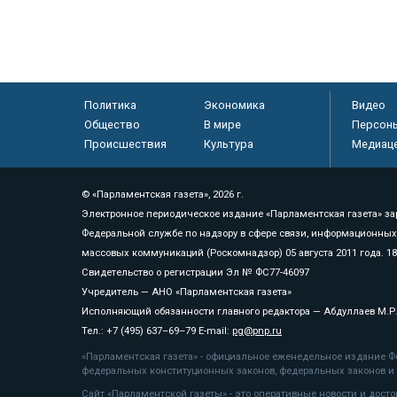
Политика
Экономика
Видео
Общество
В мире
Персон
Происшествия
Культура
Медиац
© «Парламентская газета», 2026 г.
Электронное периодическое издание «Парламентская газета» за
Федеральной службе по надзору в сфере связи, информационных
массовых коммуникаций (Роскомнадзор) 05 августа 2011 года. 1
Свидетельство о регистрации Эл № ФС77-46097
Учредитель — АНО «Парламентская газета»
Исполняющий обязанности главного редактора — Абдуллаев М.Р
Тел.: +7 (495) 637–69–79 E-mail:
pg@pnp.ru
«Парламентская газета» - официальное еженедельное издание Фе
федеральных конституционных законов, федеральных законов и а
Сайт «Парламентской газеты» - это оперативные новости и дост