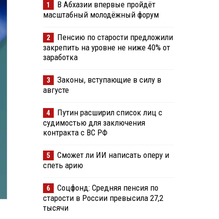
В Абхазии впервые пройдёт
1
масштабный молодёжный форум
Пенсию по старости предложили
2
закрепить на уровне не ниже 40% от
заработка
Законы, вступающие в силу в
3
августе
Путин расширил список лиц с
4
судимостью для заключения
контракта с ВС РФ
Сможет ли ИИ написать оперу и
5
спеть арию
Соцфонд: Средняя пенсия по
6
старости в России превысила 27,2
тысячи