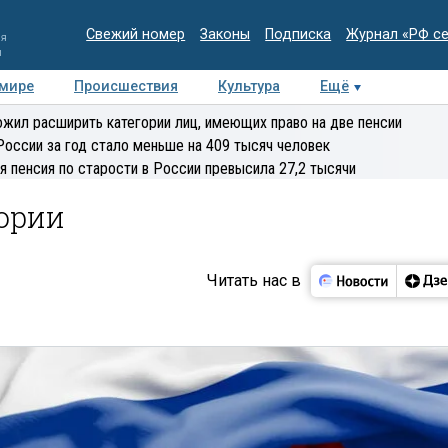
Свежий номер
Законы
Подписка
Журнал «РФ с
ия
и
 мире
Происшествия
Культура
Ещё
Медиацентр
Интервью
Колумнисты
Делова
жил расширить категории лиц, имеющих право на две пенсии
эксперт
России за год стало меньше на 409 тысяч человек
я пенсия по старости в России превысила 27,2 тысячи
тории
Читать нас в