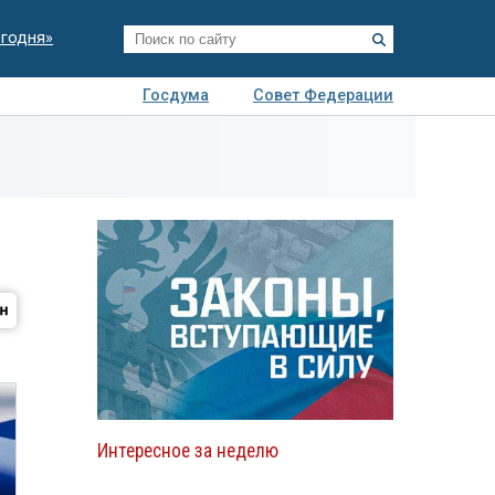
егодня»
Госдума
Совет Федерации
я
Авто
Недвижимость
Технологии
иза
Интересное за неделю