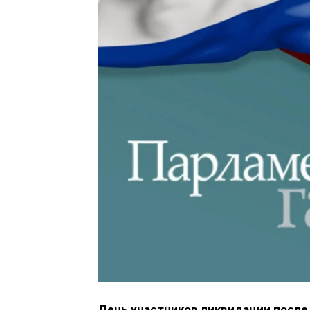
День участников ликвидации послед