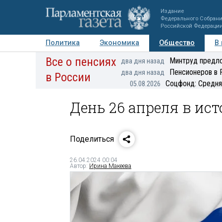
Издание
Федерального Собран
Российской Федераци
Политика
Экономика
Общество
В
Все о пенсиях
Фото
Авторы
Персоны
Мнения
Регионы
Минтруд предло
два дня назад
Пенсионеров в 
два дня назад
в России
Соцфонд: Средня
05.08.2026
День 26 апреля в ис
Поделиться
26.04.2024 00:04
Автор:
Ирина Макеева