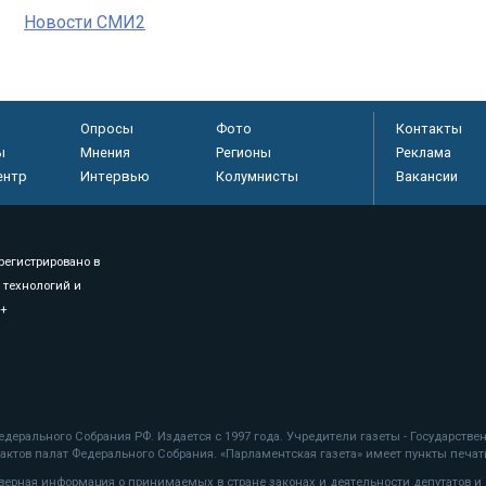
Новости СМИ2
Опросы
Фото
Контакты
ы
Мнения
Регионы
Реклама
ентр
Интервью
Колумнисты
Вакансии
регистрировано в
 технологий и
8+
.
дерального Собрания РФ. Издается с 1997 года. Учредители газеты - Государств
ктов палат Федерального Собрания. «Парламентская газета» имеет пункты печати
оверная информация о принимаемых в стране законах и деятельности депутатов и