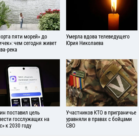
порта пяти морей» до
Умерла вдова телеведущего
ичек»: чем сегодня живет
Юрия Николаева
ва-река
ин поставил цель
Участников КТО в приграничье
вести госслужащих на
уравняли в правах с бойцами
с» к 2030 году
СВО