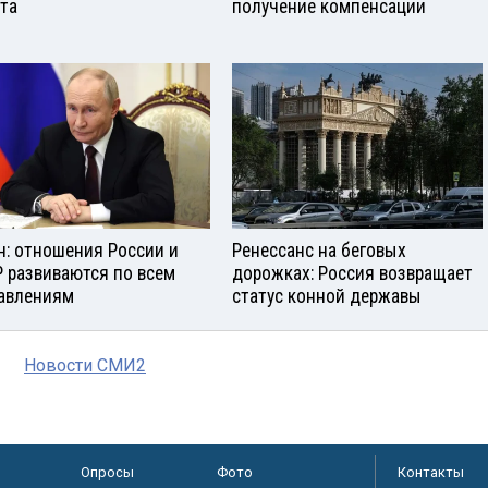
ста
получение компенсации
н: отношения России и
Ренессанс на беговых
 развиваются по всем
дорожках: Россия возвращает
авлениям
статус конной державы
Новости СМИ2
Опросы
Фото
Контакты