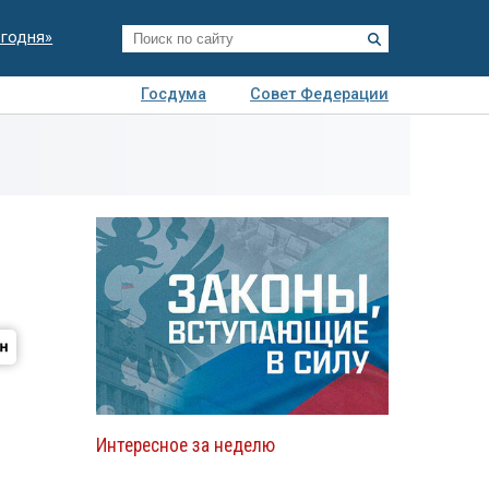
егодня»
Госдума
Совет Федерации
я
Авто
Недвижимость
Технологии
иза
Интересное за неделю