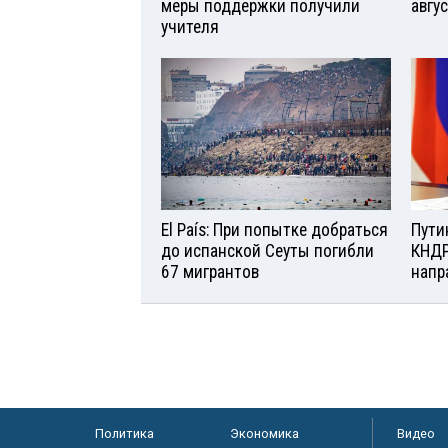
меры поддержки получили
авгу
учителя
El País: При попытке добраться
Пути
до испанской Сеуты погибли
КНДР
67 мигрантов
напр
Политика
Экономика
Видео