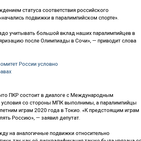
рждением статуса соответствия российского
«начались подвижки в паралимпийском спорте».
адо учитывать большой вклад наших паралимпийцев в
яризацию после Олимпиады в Сочи», — приводит слова
омитет России условно
равах
, что ПКР состоит в диалоге с Международным
е условия со стороны МПК выполнимы, а паралимпийцы
летним играм 2020 года в Токио. «К предстоящим играм
ять Россию», — заявил депутат.
жду на аналогичные подвижки относительно
ики, так как её дисквалификация также была увязана с