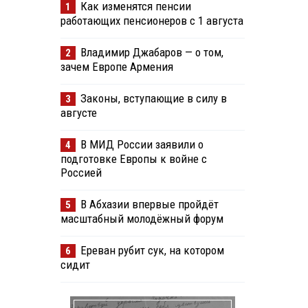
Как изменятся пенсии
1
работающих пенсионеров с 1 августа
Владимир Джабаров — о том,
2
зачем Европе Армения
Законы, вступающие в силу в
3
августе
В МИД России заявили о
4
подготовке Европы к войне с
Россией
В Абхазии впервые пройдёт
5
масштабный молодёжный форум
Ереван рубит сук, на котором
6
сидит