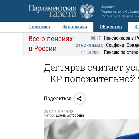
Издание
Федерального Собран
Российской Федераци
Политика
Экономика
Общество
В
Все о пенсиях
Фото
Авторы
Персоны
Мнения
Регионы
Пенсионеров в Р
08:17
Соцфонд: Средн
два дня назад
в России
Пенсию по старо
04.08.2026
Дегтярев считает ус
ПКР положительной 
Поделиться
08.02.2019 14:48
Автор:
Елена Ботороева