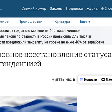
Свежий номер
Законы
Подписка
Журнал «РФ с
ия
и
 мире
Происшествия
Культура
Ещё
Медиацентр
Интервью
Колумнисты
Делова
оссии за год стало меньше на 409 тысяч человек
эксперт
яя пенсия по старости в России превысила 27,2 тысячи
сти предложили закрепить на уровне не ниже 40% от заработка
ловное восстановление статуса
тенденцией
Читать нас в