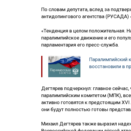
По словам депутата, вслед за подтве
антидопингового агентства (РУСАДА) 
«Тенденция в целом положительная. Н
паралимпийское движение и его попул
парламентария его пресс-служба.
Паралимпийский к
восстановили в п
Дегтярев подчеркнул: главное сейчас
паралимпийским комитетом (МПК), вс
активно готовятся к предстоящим XVI 
они будут полностью готовы представл
Михаил Дегтярев также выразил наде
Всероссийской федерации лёгкой атлет