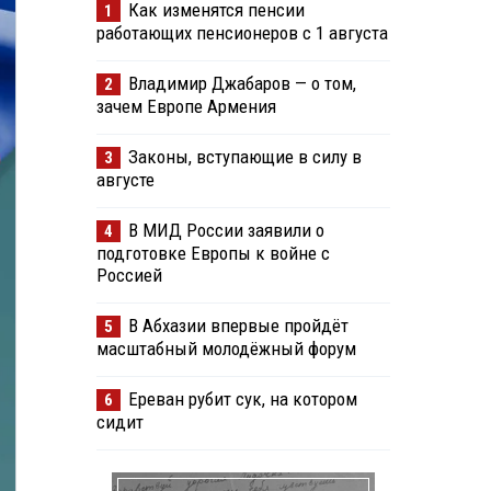
Как изменятся пенсии
1
работающих пенсионеров с 1 августа
Владимир Джабаров — о том,
2
зачем Европе Армения
Законы, вступающие в силу в
3
августе
В МИД России заявили о
4
подготовке Европы к войне с
Россией
В Абхазии впервые пройдёт
5
масштабный молодёжный форум
Ереван рубит сук, на котором
6
сидит