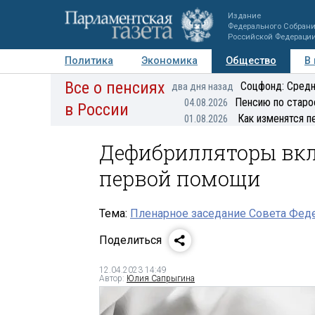
Издание
Федерального Собран
Российской Федераци
Политика
Экономика
Общество
В
Все о пенсиях
Фото
Авторы
Персоны
Мнения
Регионы
Соцфонд: Средн
два дня назад
Пенсию по старо
04.08.2026
в России
Как изменятся п
01.08.2026
Дефибрилляторы вкл
первой помощи
Тема:
Пленарное заседание Совета Феде
Поделиться
12.04.2023 14:49
Автор:
Юлия Сапрыгина