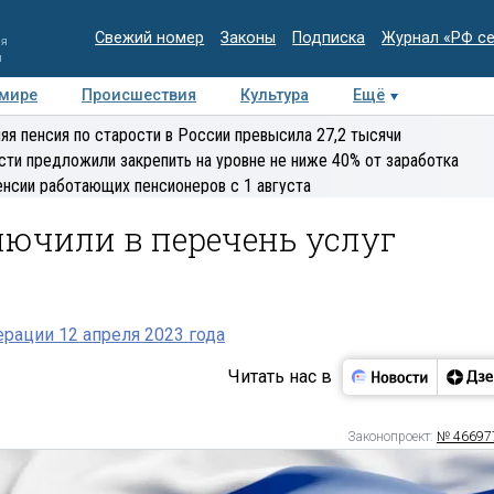
Свежий номер
Законы
Подписка
Журнал «РФ с
ия
и
 мире
Происшествия
Культура
Ещё
Медиацентр
Интервью
Колумнисты
Делова
яя пенсия по старости в России превысила 27,2 тысячи
эксперт
сти предложили закрепить на уровне не ниже 40% от заработка
енсии работающих пенсионеров с 1 августа
ючили в перечень услуг
рации 12 апреля 2023 года
Читать нас в
Законопроект:
№ 46697