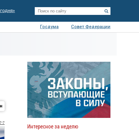
егодня»
Госдума
Совет Федерации
я
Авто
Недвижимость
Технологии
иза
7-7
Интересное за неделю