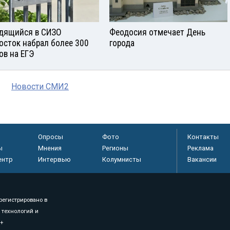
дящийся в СИЗО
Феодосия отмечает День
осток набрал более 300
города
ов на ЕГЭ
Новости СМИ2
Опросы
Фото
Контакты
ы
Мнения
Регионы
Реклама
ентр
Интервью
Колумнисты
Вакансии
регистрировано в
 технологий и
8+