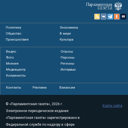
Политика
Экономика
Общество
В мире
Происшествия
Культура
Видео
Опросы
Фото
Персоны
Мнения
Регионы
Медиацентр
Интервью
Колумнисты
Контакты
Реклама
Вакансии
© «Парламентская газета», 2026 г.
Карта сайта
Электронное периодическое издание
«Парламентская газета» зарегистрировано в
Федеральной службе по надзору в сфере