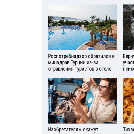
Роспотребнадзор обратился в
Верн
минздрав Турции из-за
учас
отравления туристов в отеле
псих
Изобретателям окажут
Тиха