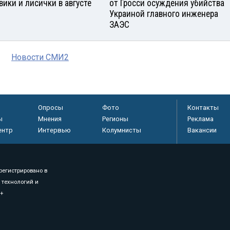
вики и лисички в августе
от Гросси осуждения убийства
Украиной главного инженера
ЗАЭС
Новости СМИ2
Опросы
Фото
Контакты
ы
Мнения
Регионы
Реклама
ентр
Интервью
Колумнисты
Вакансии
регистрировано в
 технологий и
8+
.