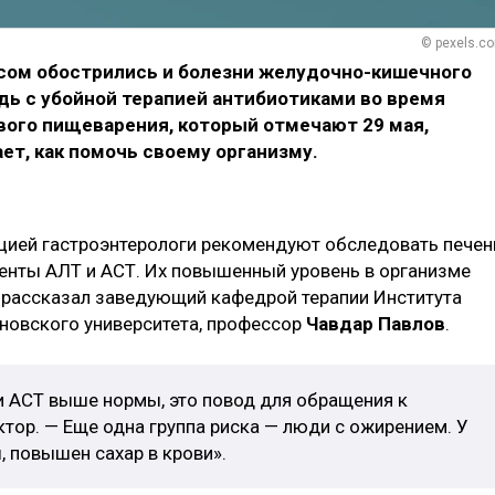
© pexels.c
сом обострились и болезни желудочно-кишечного
едь с убойной терапией антибиотиками во время
вого пищеварения, который отмечают 29 мая,
ет, как помочь своему организму.
ией гастроэнтерологи рекомендуют обследовать печен
енты АЛТ и АСТ. Их повышенный уровень в организме
 рассказал заведующий кафедрой терапии Института
новского университета, профессор
Чавдар Павлов
.
 и АСТ выше нормы, это повод для обращения к
ктор. — Еще одна группа риска — люди с ожирением. У
, повышен сахар в крови».