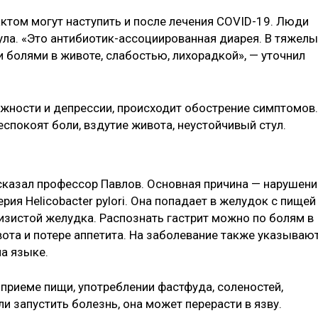
том могут наступить и после лечения COVID-19. Люди
ула. «Это антибиотик-ассоциированная диарея. В тяжелы
 болями в животе, слабостью, лихорадкой», — уточнил
ожности и депрессии, происходит обострение симптомов.
еспокоят боли, вздутие живота, неустойчивый стул.
сказал профессор Павлов. Основная причина — нарушени
ия Helicobacter pylori. Она попадает в желудок с пищей
изистой желудка. Распознать гастрит можно по болям в
вота и потере аппетита. На заболевание также указываю
а языке.
 приеме пищи, употреблении фастфуда, соленостей,
сли запустить болезнь, она может перерасти в язву.