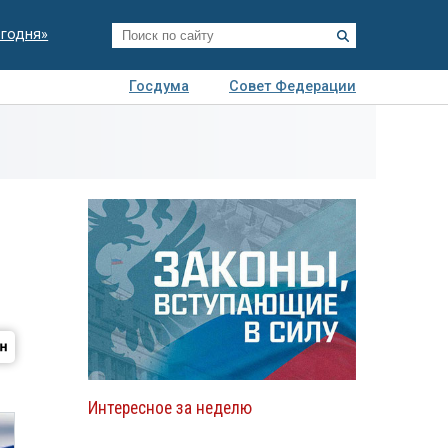
егодня»
Госдума
Совет Федерации
я
Авто
Недвижимость
Технологии
иза
Интересное за неделю