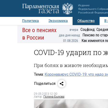
Издание
Федерального Собран
Российской Федераци
Политика
Экономика
Общество
В
Все о пенсиях
Фото
Авторы
Персоны
Мнения
Регионы
Соцфонд: Средня
вчера
Пенсию по стар
два дня назад
в России
Как изменятся п
01.08.2026
COVID-19 ударил по 
При болях в животе необходи
Тема:
Коронавирус COVID-19: что надо з
Поделиться
29.05.2023 12:00
Автор:
Полина Быкова