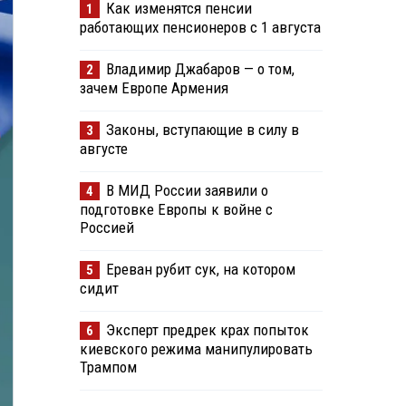
Как изменятся пенсии
1
работающих пенсионеров с 1 августа
Владимир Джабаров — о том,
2
зачем Европе Армения
Законы, вступающие в силу в
3
августе
В МИД России заявили о
4
подготовке Европы к войне с
Россией
Ереван рубит сук, на котором
5
сидит
Эксперт предрек крах попыток
6
киевского режима манипулировать
Трампом