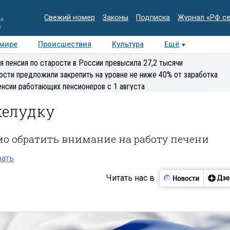
Свежий номер
Законы
Подписка
Журнал «РФ с
ия
и
 мире
Происшествия
Культура
Ещё
Медиацентр
Интервью
Колумнисты
Делова
я пенсия по старости в России превысила 27,2 тысячи
эксперт
ости предложили закрепить на уровне не ниже 40% от заработка
енсии работающих пенсионеров с 1 августа
желудку
мо обратить внимание на работу печени
нать
Читать нас в