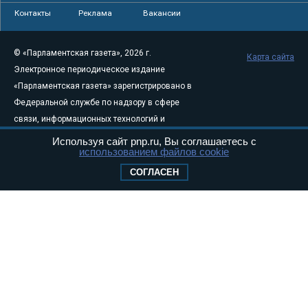
Контакты
Реклама
Вакансии
© «Парламентская газета», 2026 г.
Карта сайта
Электронное периодическое издание
«Парламентская газета» зарегистрировано в
Федеральной службе по надзору в сфере
связи, информационных технологий и
массовых коммуникаций (Роскомнадзор) 05
Используя сайт pnp.ru, Вы соглашаетесь с
использованием файлов cookie
августа 2011 года. 18+
Свидетельство о регистрации Эл № ФС77-
СОГЛАСЕН
46097
Учредитель — АНО «Парламентская газета»
Исполняющий обязанности главного
редактора — Абдуллаев М.Р.
Тел.: +7 (495) 637–69–79 E-mail:
pg@pnp.ru
«Парламентская газета» - официальное еженедельное издание
Федерального Собрания РФ. Издается с 1997 года. Учредители
газеты - Государственная Дума и Совет Федерации РФ. Официальный