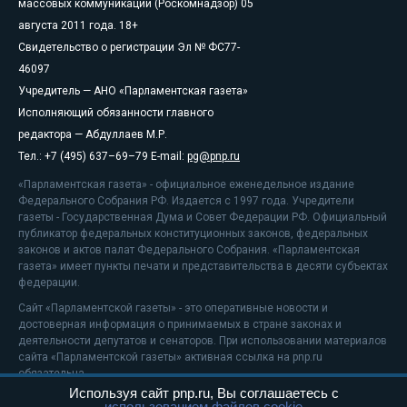
массовых коммуникаций (Роскомнадзор) 05
августа 2011 года. 18+
Свидетельство о регистрации Эл № ФС77-
46097
Учредитель — АНО «Парламентская газета»
Исполняющий обязанности главного
редактора — Абдуллаев М.Р.
Тел.: +7 (495) 637–69–79 E-mail:
pg@pnp.ru
«Парламентская газета» - официальное еженедельное издание
Федерального Собрания РФ. Издается с 1997 года. Учредители
газеты - Государственная Дума и Совет Федерации РФ. Официальный
публикатор федеральных конституционных законов, федеральных
законов и актов палат Федерального Собрания. «Парламентская
газета» имеет пункты печати и представительства в десяти субъектах
федерации.
Сайт «Парламентской газеты» - это оперативные новости и
достоверная информация о принимаемых в стране законах и
деятельности депутатов и сенаторов. При использовании материалов
сайта «Парламентской газеты» активная ссылка на pnp.ru
обязательна.
Используя сайт pnp.ru, Вы соглашаетесь с
На информационном ресурсе применяются
рекомендательные
использованием файлов cookie