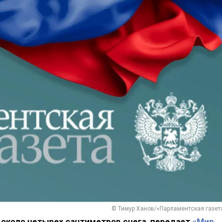
© Тимур Ханов/«Парламентская газет
 около четырех сантиметров снега, передает
«Мир