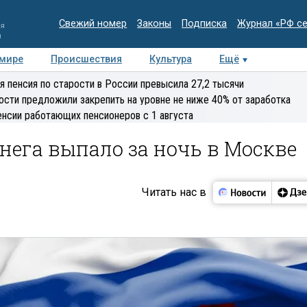
Свежий номер
Законы
Подписка
Журнал «РФ с
ия
и
 мире
Происшествия
Культура
Ещё
Медиацентр
Интервью
Колумнисты
Делова
я пенсия по старости в России превысила 27,2 тысячи
эксперт
ости предложили закрепить на уровне не ниже 40% от заработка
енсии работающих пенсионеров с 1 августа
нега выпало за ночь в Москве
Читать нас в