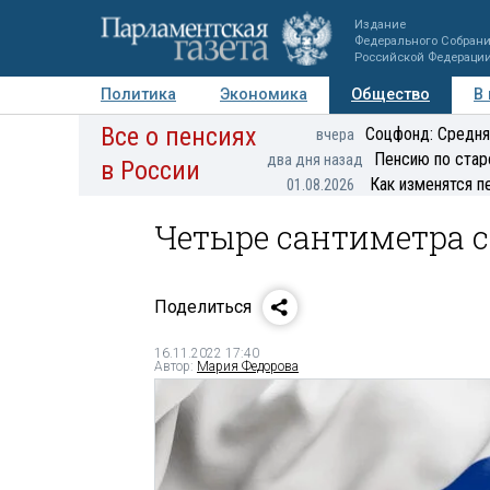
Издание
Федерального Собран
Российской Федераци
Политика
Экономика
Общество
В
Все о пенсиях
Фото
Авторы
Персоны
Мнения
Регионы
Соцфонд: Средня
вчера
Пенсию по стар
два дня назад
в России
Как изменятся п
01.08.2026
Четыре сантиметра с
Поделиться
16.11.2022 17:40
Автор:
Мария Федорова