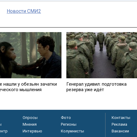
Новости СМИ2
е нашли у обезьян зачатки
Генерал удивил: подготовка
еческого мышления
резерва уже идёт
Опросы
Фото
Контакты
ы
Мнения
Регионы
Реклама
ентр
Интервью
Колумнисты
Вакансии