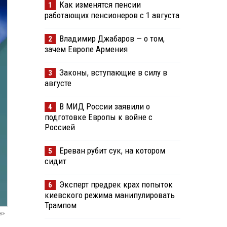
Как изменятся пенсии
1
работающих пенсионеров с 1 августа
Владимир Джабаров — о том,
2
зачем Европе Армения
Законы, вступающие в силу в
3
августе
В МИД России заявили о
4
подготовке Европы к войне с
Россией
Ереван рубит сук, на котором
5
сидит
Эксперт предрек крах попыток
6
киевского режима манипулировать
Трампом
а»