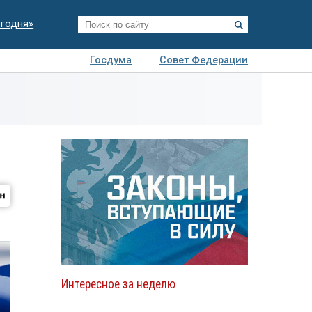
егодня»
Госдума
Совет Федерации
я
Авто
Недвижимость
Технологии
иза
Интересное за неделю