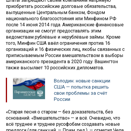
Штаты запрещают своим компаниям напрямую
приобретать российские долговые обязательства,
выпущенные Центральным банком, Фондом
национального благосостояния или Минфином РФ
после 14 июня 2014 года. Американские финансовые
организации не смогут предоставлять этим
ведомствам рублёвые и нерублёвые займы. Кроме
того, Минфин США ввёл ограничения против 16
организаций и 16 физических лиц, якобы связанных с
приписываемым России вмешательством в выборы
американского президента в 2020 году. Вашингтон
также высылает 10 российских дипломатов.
Володин: новые санкции
США — попытка решить
свои проблемы за счёт
России
«Старая песня о старом — без доказательств, без
оснований. «Вмешательство» — и всё. Очевидно, что
всё труднее и труднее русофобам создавать новые
предлоги (для санкций. — Прим. ред.), — отметил Чепа.