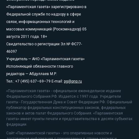
«Парламентская газета» зарегистрировано в
Федеральной службе по надзору в сфере
связи, информационных технологий и
массовых коммуникаций (Роскомнадзор) 05
августа 2011 года. 18+
Свидетельство о регистрации Эл № ФС77-
46097
Учредитель — АНО «Парламентская газета»
Исполняющий обязанности главного
редактора — Абдуллаев М.Р.
Тел.: +7 (495) 637–69–79 E-mail:
pg@pnp.ru
«Парламентская газета» - официальное еженедельное издание
Федерального Собрания РФ. Издается с 1997 года. Учредители
газеты - Государственная Дума и Совет Федерации РФ. Официальный
публикатор федеральных конституционных законов, федеральных
законов и актов палат Федерального Собрания. «Парламентская
газета» имеет пункты печати и представительства в десяти субъектах
федерации.
Сайт «Парламентской газеты» - это оперативные новости и
достоверная информация о принимаемых в стране законах и