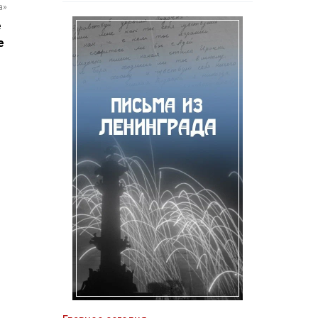
а»
е
е