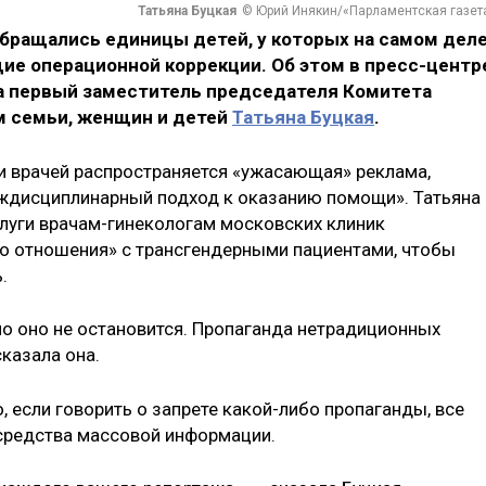
Татьяна Буцкая
© Юрий Инякин/«Парламентская газет
обращались единицы детей, у которых на самом дел
ие операционной коррекции. Об этом в пресс-центр
а первый заместитель председателя Комитета
м семьи, женщин и детей
Татьяна Буцкая
.
ди врачей распространяется «ужасающая» реклама,
еждисциплинарный подход к оказанию помощи». Татьяна
слуги врачам-гинекологам московских клиник
о отношения» с трансгендерными пациентами, чтобы
.
мо оно не остановится. Пропаганда нетрадиционных
сказала она.
, если говорить о запрете какой-либо пропаганды, все
 средства массовой информации.