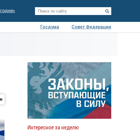
егодня»
Госдума
Совет Федерации
я
Авто
Недвижимость
Технологии
иза
Интересное за неделю