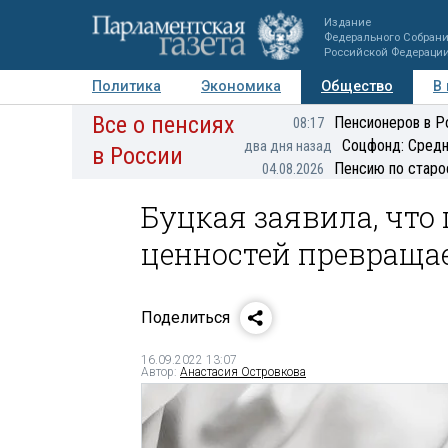
Издание
Федерального Собран
Российской Федераци
Политика
Экономика
Общество
В
Все о пенсиях
Фото
Авторы
Персоны
Мнения
Регионы
Пенсионеров в Р
08:17
Соцфонд: Средн
два дня назад
в России
Пенсию по старо
04.08.2026
Буцкая заявила, чт
ценностей превращае
Поделиться
16.09.2022 13:07
Автор:
Анастасия Островкова