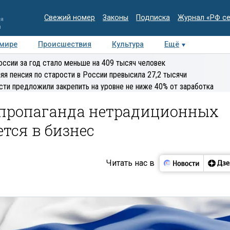
Свежий номер
Законы
Подписка
Журнал «РФ с
ия
и
 мире
Происшествия
Культура
Ещё
Медиацентр
Интервью
Колумнисты
Делова
оссии за год стало меньше на 409 тысяч человек
эксперт
яя пенсия по старости в России превысила 27,2 тысячи
сти предложили закрепить на уровне не ниже 40% от заработка
о пропаганда нетрадиционных
тся в бизнес
Читать нас в