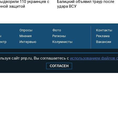
ыдворили 110 украинцев с
Балицкий объявил траур после
нной защитой
удара ВСУ
Опросы
Фото
Контакты
ы
Мнения
Регионы
Реклама
ентр
Интервью
Колумнисты
Вакансии
льзуя сайт pnp.ru, Вы соглашаетесь с
использованием файлов c
регистрировано в
СОГЛАСЕН
 технологий и
8+
.
дерального Собрания РФ. Издается с 1997 года. Учредители газеты - Государств
ктов палат Федерального Собрания. «Парламентская газета» имеет пункты печати
оверная информация о принимаемых в стране законах и деятельности депутатов и