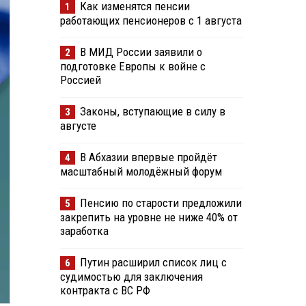
Как изменятся пенсии
1
работающих пенсионеров с 1 августа
В МИД России заявили о
2
подготовке Европы к войне с
Россией
Законы, вступающие в силу в
3
августе
В Абхазии впервые пройдёт
4
масштабный молодёжный форум
Пенсию по старости предложили
5
закрепить на уровне не ниже 40% от
заработка
Путин расширил список лиц с
6
судимостью для заключения
контракта с ВС РФ