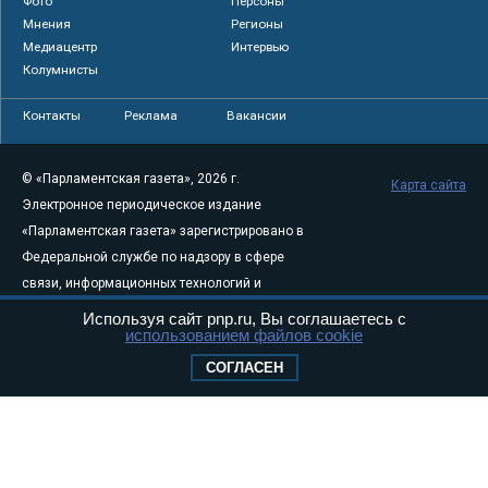
Фото
Персоны
Мнения
Регионы
Медиацентр
Интервью
Колумнисты
Контакты
Реклама
Вакансии
© «Парламентская газета», 2026 г.
Карта сайта
Электронное периодическое издание
«Парламентская газета» зарегистрировано в
Федеральной службе по надзору в сфере
связи, информационных технологий и
массовых коммуникаций (Роскомнадзор) 05
Используя сайт pnp.ru, Вы соглашаетесь с
использованием файлов cookie
августа 2011 года. 18+
Свидетельство о регистрации Эл № ФС77-
СОГЛАСЕН
46097
Учредитель — АНО «Парламентская газета»
Исполняющий обязанности главного
редактора — Абдуллаев М.Р.