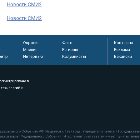
Новости СМИ2
Новости СМИ2
Опросы
Фото
Контакты
ы
Мнения
Регионы
Реклама
ентр
Интервью
Колумнисты
Вакансии
регистрировано в
 технологий и
8+
.
дерального Собрания РФ. Издается с 1997 года. Учредители газеты - Государств
ктов палат Федерального Собрания. «Парламентская газета» имеет пункты печати