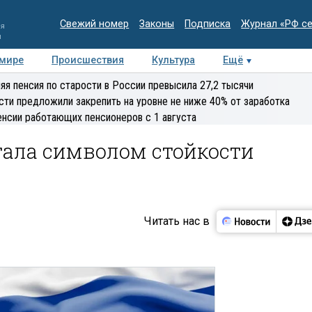
Свежий номер
Законы
Подписка
Журнал «РФ с
ия
и
 мире
Происшествия
Культура
Ещё
Медиацентр
Интервью
Колумнисты
Делова
яя пенсия по старости в России превысила 27,2 тысячи
эксперт
сти предложили закрепить на уровне не ниже 40% от заработка
енсии работающих пенсионеров с 1 августа
тала символом стойкости
Читать нас в