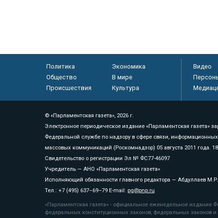
Политика
Экономика
Видео
Общество
В мире
Персон
Происшествия
Культура
Медиац
© «Парламентская газета», 2026 г.
Электронное периодическое издание «Парламентская газета» за
Федеральной службе по надзору в сфере связи, информационных
массовых коммуникаций (Роскомнадзор) 05 августа 2011 года. 1
Свидетельство о регистрации Эл № ФС77-46097
Учредитель — АНО «Парламентская газета»
Исполняющий обязанности главного редактора — Абдуллаев М.Р
Тел.: +7 (495) 637–69–79 E-mail:
pg@pnp.ru
«Парламентская газета» - официальное еженедельное издание Фе
федеральных конституционных законов, федеральных законов и а