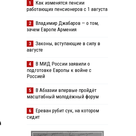
Как изменятся пенсии
1
работающих пенсионеров с 1 августа
Владимир Джабаров — о том,
2
зачем Европе Армения
Законы, вступающие в силу в
3
августе
В МИД России заявили о
4
подготовке Европы к войне с
Россией
В Абхазии впервые пройдёт
5
масштабный молодёжный форум
Ереван рубит сук, на котором
6
сидит
й