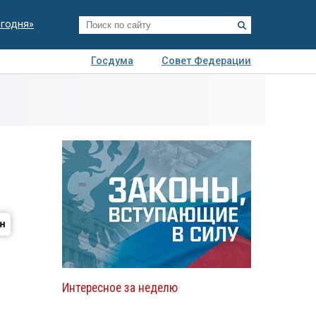
егодня»
Госдума
Совет Федерации
я
Авто
Недвижимость
Технологии
иза
Интересное за неделю