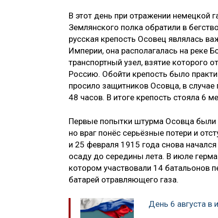
В этот день при отражении немецкой г
Землянского полка обратили в бегств
русская крепость Осовец являлась в
Империи, она располагалась на реке 
транспортный узел, взятие которого от
Россию. Обойти крепость было практи
просило защитников Осовца, в случае
48 часов. В итоге крепость стояла 6 м
Первые попытки штурма Осовца были 
но враг понёс серьёзные потери и отс
и 25 февраля 1915 года снова начался
осаду до середины лета. В июле герм
котором участвовали 14 батальонов п
батарей отравляющего газа.
День 6 августа в 