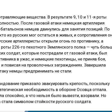
травляющие вещества. В результате 9, 10 и 11-я роты
олностью. После газовой атаки немецкая артиллерия
4 батальонов немцев двинулись для занятия позиций. По
то из русских мог остаться в живых, и сопротивления о
сские артиллеристы открыли огонь по противнику, а
 роты 226-го пехотного Землянского полка — чуть боль
их солдат, которые пострадали от газовой атаки, был
тивника в ужас, и немецкие пехотинцы, не приняв боя,
а и повисая на проволочных заграждениях. Завершила
таку немцы предпринимать не стали.
андование приказало эвакуировать крепость, поскольку
ратегическая необходимость в обороне Осовца отпала.
ла спокойно, а что нельзя было вывезти, взорвали. Но
а стала символом стойкости русского солдата.