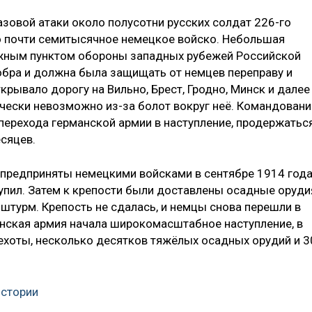
азовой атаки около полусотни русских солдат 226-го
о почти семитысячное немецкое войско. Небольшая
ажным пунктом обороны западных рубежей Российской
Бобра и должна была защищать от немцев переправу и
крывало дорогу на Вильно, Брест, Гродно, Минск и далее
чески невозможно из-за болот вокруг неё. Командовани
 перехода германской армии в наступление, продержатьс
есяцев.
предприняты немецкими войсками в сентябре 1914 года
тупил. Затем к крепости были доставлены осадные оруди
 штурм. Крепость не сдалась, и немцы снова перешли в
анская армия начала широкомасштабное наступление, в
ехоты, несколько десятков тяжёлых осадных орудий и 3
истории