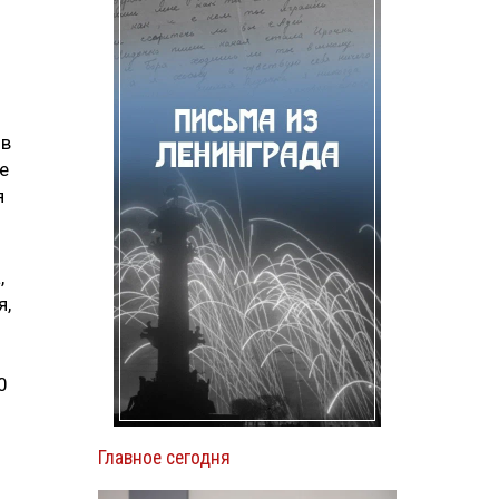
 в
е
я
,
я,
0
Главное сегодня