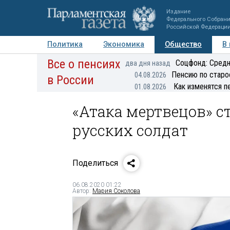
Издание
Федерального Собран
Российской Федераци
Политика
Экономика
Общество
В
Все о пенсиях
Фото
Авторы
Персоны
Мнения
Регионы
Соцфонд: Средн
два дня назад
Пенсию по старо
04.08.2026
в России
Как изменятся п
01.08.2026
«Атака мертвецов» с
русских солдат
Поделиться
06.08.2020 01:22
Автор:
Мария Соколова