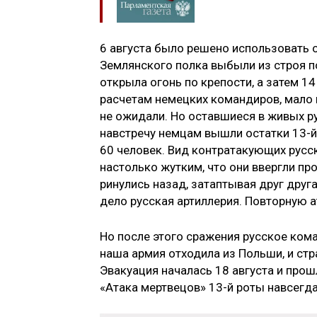
6 августа было решено использовать о
Землянского полка выбыли из строя п
открыла огонь по крепости, а затем 1
расчетам немецких командиров, мало к
не ожидали. Но оставшиеся в живых ру
навстречу немцам вышли остатки 13-й
60 человек. Вид контратакующих русск
настолько жутким, что они ввергли про
ринулись назад, затаптывая друг друг
дело русская артиллерия. Повторную а
Но после этого сражения русское ком
наша армия отходила из Польши, и ст
Эвакуация началась 18 августа и прош
«Атака мертвецов» 13-й роты навсегд