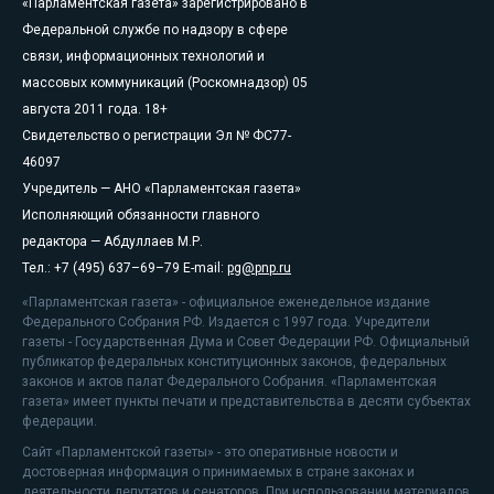
«Парламентская газета» зарегистрировано в
Федеральной службе по надзору в сфере
связи, информационных технологий и
массовых коммуникаций (Роскомнадзор) 05
августа 2011 года. 18+
Свидетельство о регистрации Эл № ФС77-
46097
Учредитель — АНО «Парламентская газета»
Исполняющий обязанности главного
редактора — Абдуллаев М.Р.
Тел.: +7 (495) 637–69–79 E-mail:
pg@pnp.ru
«Парламентская газета» - официальное еженедельное издание
Федерального Собрания РФ. Издается с 1997 года. Учредители
газеты - Государственная Дума и Совет Федерации РФ. Официальный
публикатор федеральных конституционных законов, федеральных
законов и актов палат Федерального Собрания. «Парламентская
газета» имеет пункты печати и представительства в десяти субъектах
федерации.
Сайт «Парламентской газеты» - это оперативные новости и
достоверная информация о принимаемых в стране законах и
деятельности депутатов и сенаторов. При использовании материалов