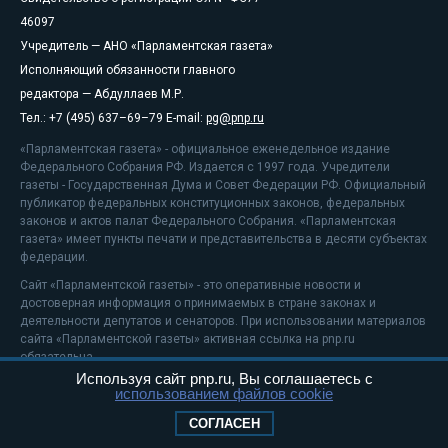
46097
Учредитель — АНО «Парламентская газета»
Исполняющий обязанности главного
редактора — Абдуллаев М.Р.
Тел.: +7 (495) 637–69–79 E-mail:
pg@pnp.ru
«Парламентская газета» - официальное еженедельное издание
Федерального Собрания РФ. Издается с 1997 года. Учредители
газеты - Государственная Дума и Совет Федерации РФ. Официальный
публикатор федеральных конституционных законов, федеральных
законов и актов палат Федерального Собрания. «Парламентская
газета» имеет пункты печати и представительства в десяти субъектах
федерации.
Сайт «Парламентской газеты» - это оперативные новости и
достоверная информация о принимаемых в стране законах и
деятельности депутатов и сенаторов. При использовании материалов
сайта «Парламентской газеты» активная ссылка на pnp.ru
обязательна.
Используя сайт pnp.ru, Вы соглашаетесь с
На информационном ресурсе применяются
рекомендательные
использованием файлов cookie
технологии
Положение о защите персональных данных
СОГЛАСЕН