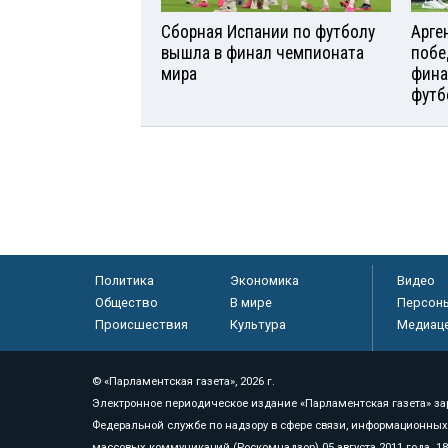
Сборная Испании по футболу
Арге
вышла в финал чемпионата
побе
мира
фина
футб
Политика
Экономика
Видео
Общество
В мире
Персон
Происшествия
Культура
Медиац
© «Парламентская газета», 2026 г.
Электронное периодическое издание «Парламентская газета» за
Федеральной службе по надзору в сфере связи, информационных
массовых коммуникаций (Роскомнадзор) 05 августа 2011 года. 1