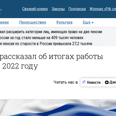
Свежий номер
Законы
Подписка
Журнал «РФ с
ия
и
 мире
Происшествия
Культура
Ещё
Медиацентр
Интервью
Колумнисты
Делова
ил расширить категории лиц, имеющих право на две пенсии
эксперт
оссии за год стало меньше на 409 тысяч человек
я пенсия по старости в России превысила 27,2 тысячи
рассказал об итогах работы
 2022 году
Читать нас в