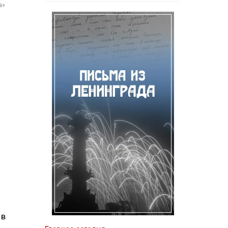
а»
 в