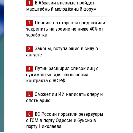
В Абхазии впервые пройдёт
1
масштабный молодёжный форум
Пенсию по старости предложили
2
закрепить на уровне не ниже 40% от
заработка
Законы, вступающие в силу в
3
августе
Путин расширил список лиц с
4
судимостью для заключения
контракта с ВС РФ
Сможет ли ИИ написать оперу и
5
спеть арию
ВС России поразили резервуары
6
с ГСМ в порту Одессы и буксир в
порту Николаева