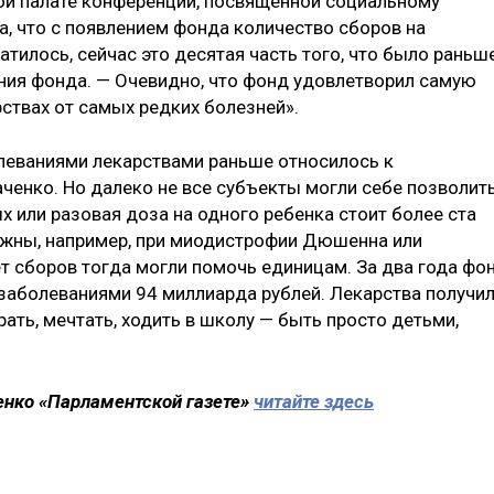
ой палате конференции, посвященной социальному
ла, что с появлением фонда количество сборов на
тилось, сейчас это десятая часть того, что было раньше
ния фонда. — Очевидно, что фонд удовлетворил самую
ствах от самых редких болезней».
леваниями лекарствами раньше относилось к
ченко. Но далеко не все субъекты могли себе позволит
ых или разовая доза на одного ребенка стоит более ста
ужны, например, при миодистрофии Дюшенна или
т сборов тогда могли помочь единицам. За два года фо
заболеваниями 94 миллиарда рублей. Лекарства получи
рать, мечтать, ходить в школу — быть просто детьми,
енко «Парламентской газете»
читайте здесь