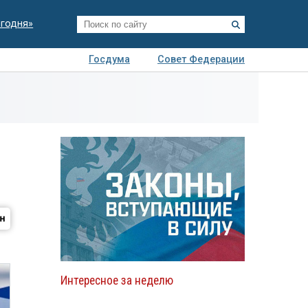
егодня»
Госдума
Совет Федерации
я
Авто
Недвижимость
Технологии
иза
Интересное за неделю