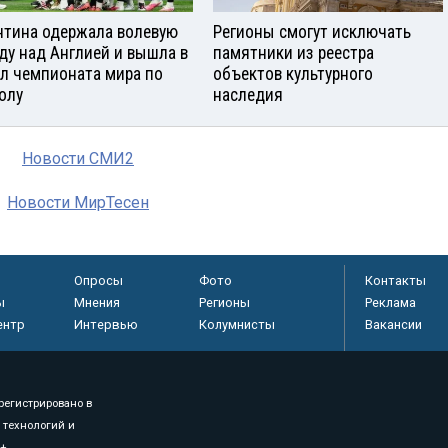
нтина одержала волевую
Регионы смогут исключать
ду над Англией и вышла в
памятники из реестра
л чемпионата мира по
объектов культурного
олу
наследия
Новости СМИ2
Новости МирТесен
Опросы
Фото
Контакты
ы
Мнения
Регионы
Реклама
ентр
Интервью
Колумнисты
Вакансии
регистрировано в
 технологий и
8+