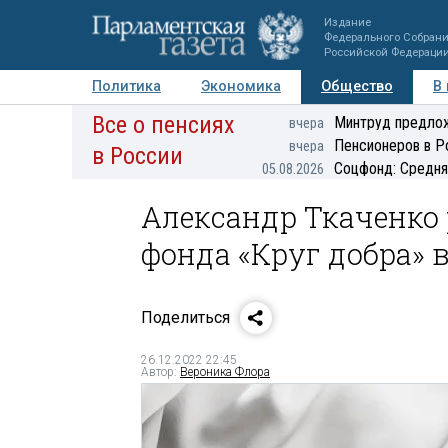
Издание
Федерального Собран
Российской Федераци
Политика
Экономика
Общество
В
Все о пенсиях
Фото
Авторы
Персоны
Мнения
Регионы
Минтруд предлож
вчера
Пенсионеров в Р
вчера
в России
Соцфонд: Средня
05.08.2026
Александр Ткаченко 
фонда «Круг добра» в
Поделиться
26.12.2022 22:45
Автор:
Вероника Флора