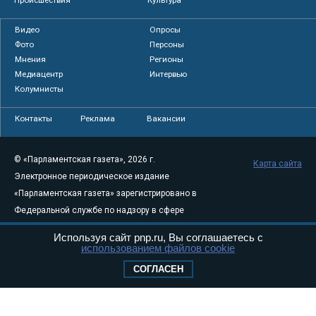
Видео
Опросы
Фото
Персоны
Мнения
Регионы
Медиацентр
Интервью
Колумнисты
Контакты
Реклама
Вакансии
© «Парламентская газета», 2026 г.
Карта сайта
Электронное периодическое издание
«Парламентская газета» зарегистрировано в
Федеральной службе по надзору в сфере
связи, информационных технологий и
Используя сайт pnp.ru, Вы соглашаетесь с
массовых коммуникаций (Роскомнадзор) 05
использованием файлов cookie
августа 2011 года. 18+
СОГЛАСЕН
Свидетельство о регистрации Эл № ФС77-
46097
Учредитель — АНО «Парламентская газета»