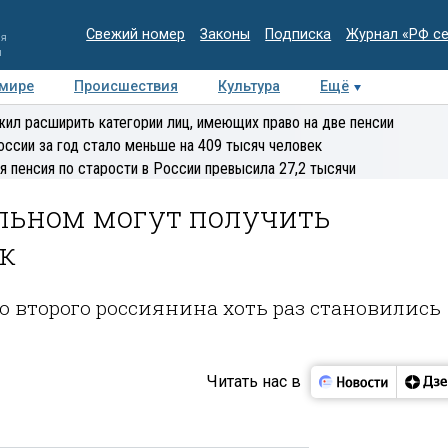
Свежий номер
Законы
Подписка
Журнал «РФ с
ия
и
 мире
Происшествия
Культура
Ещё
Медиацентр
Интервью
Колумнисты
Делова
ил расширить категории лиц, имеющих право на две пенсии
эксперт
оссии за год стало меньше на 409 тысяч человек
я пенсия по старости в России превысила 27,2 тысячи
льном могут получить
к
 второго россиянина хоть раз становились
Читать нас в