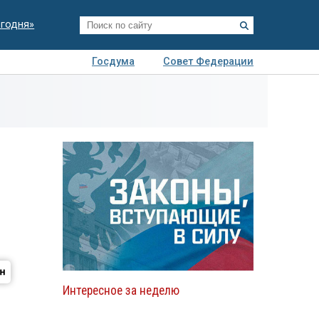
егодня»
Госдума
Совет Федерации
я
Авто
Недвижимость
Технологии
иза
Интересное за неделю