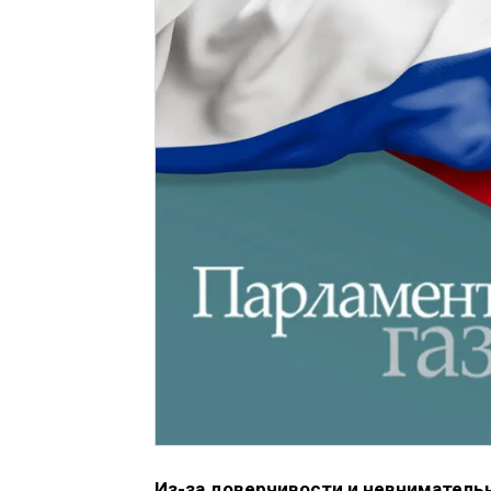
Из-за доверчивости и невниматель