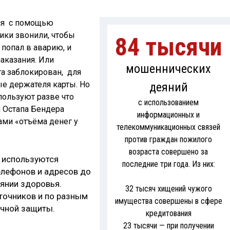
ся с помощью
ики звонили, чтобы
84 тысячи
 попал в аварию, и
наказания. Или
мошеннических
та заблокирован, для
е держателя карты. Но
деяний
ользуют разве что
с использованием
 Остапа Бендера
информационных и
ми «отъёма денег у
телекоммуникационных связей
против граждан пожилого
возраста совершено за
 используются
последние три года. Из них:
елефонов и адресов до
оянии здоровья.
32 тысяч хищений чужого
сточников и по разным
имущества совершены в сфере
очной защиты.
кредитования
23 тысячи — при получении