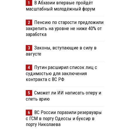
В Абхазии впервые пройдёт
1
масштабный молодёжный форум
Пенсию по старости предложили
2
закрепить на уровне не ниже 40% от
заработка
Законы, вступающие в силу в
3
августе
Путин расширил список лиц с
4
судимостью для заключения
контракта с ВС РФ
Сможет ли ИИ написать оперу и
5
спеть арию
ВС России поразили резервуары
6
с ГСМ в порту Одессы и буксир в
порту Николаева