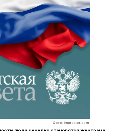
Фото: imcreator.com
ности люди нередко становятся жертвами