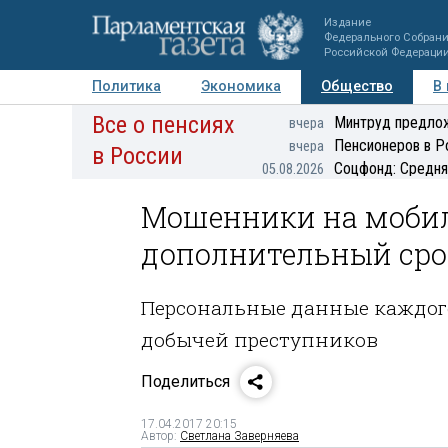
Издание
Федерального Собран
Российской Федераци
Политика
Экономика
Общество
В
Все о пенсиях
Фото
Авторы
Персоны
Мнения
Регионы
Минтруд предлож
вчера
Пенсионеров в Р
вчера
в России
Соцфонд: Средня
05.08.2026
Мошенники на моби
дополнительный сро
Персональные данные каждого
добычей преступников
Поделиться
17.04.2017 20:15
Автор:
Светлана Заверняева