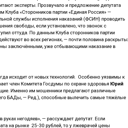
читают эксперты. Прозвучало и предложение депутата
им Клуба «Сторонников партии «Единая Россия» —
льной службы исполнения наказаний (ФСИН) проводить
ния свободы, если установлено, что звонок с
пил оттуда. По данным Клуба сторонников партии
действуют во всех регионах, — почти половина раскрыты
ены заключёнными, уже отбывающими наказание в
егда исходит от новых технологий. Особенно уязвимы к
вает член Комитета Госдумы по охране здоровья
Юрий
ющие. Именно им мошенники предлагают различные
его БАДы, — Ред.), способные вылечить самые тяжёлые
 в руках негодяев», — рассуждает депутат. Если
ата на рынке 25-30 рублей, то у лжеврачей цены