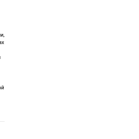
и,
ах
и
ой