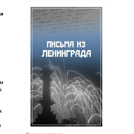
 и
ом
в
х
з