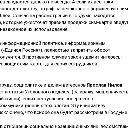
цев удаётся далеко не всегда. А если их всё-таки
законодательству, штраф за незаконно оформленную сим
ублей. Сейчас на рассмотрении в Госдуме находятся
, которые ужесточат правила продажи сим-карт и введу
 незаконное их использование.
о информационной политике, информационным
(«Единая Россия»), полностью запретить оборот
олучится. В противном случае закон ущемит интересы
купающих сим-карты для своих сотрудников
труду, соцполитике и делам ветеранов
Ярослав Нилов
ет и статьи Уголовного кодекса (за кражу, мошенничеств
й жизни), если преступление совершено с
оммуникационных технологий. Эту инициативу
исключено, что вскоре она будет рассмотрена в Госдуме
в отношении социально незащищённых лиц, ведомства