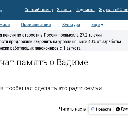
Свежий номер
Законы
Подписка
Журнал «РФ с
ия
и
 мире
Происшествия
Культура
Ещё
Медиацентр
Интервью
Колумнисты
Делова
я пенсия по старости в России превысила 27,2 тысячи
эксперт
ости предложили закрепить на уровне не ниже 40% от заработка
енсии работающих пенсионеров с 1 августа
ечат память о Вадиме
я пообещал сделать это ради семьи
Читать нас в