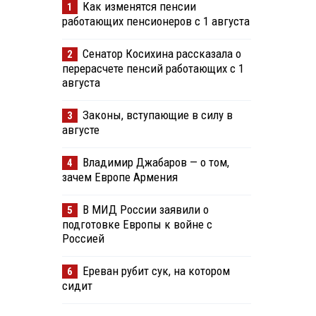
Как изменятся пенсии
1
работающих пенсионеров с 1 августа
Сенатор Косихина рассказала о
2
перерасчете пенсий работающих с 1
августа
Законы, вступающие в силу в
3
августе
Владимир Джабаров — о том,
4
зачем Европе Армения
В МИД России заявили о
5
подготовке Европы к войне с
Россией
Ереван рубит сук, на котором
6
сидит