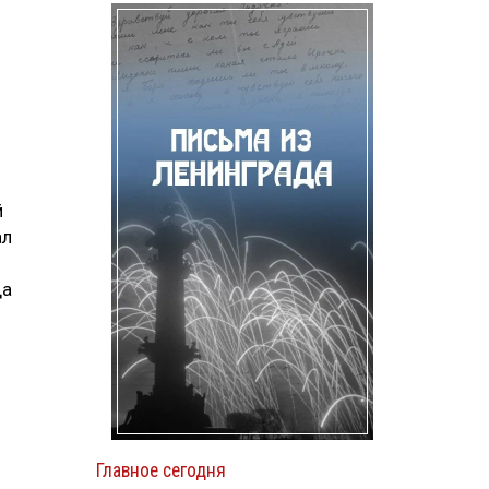
.
й
ал
да
Главное сегодня