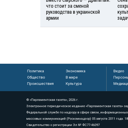
Вместо Сырского — Драпатый:
Сена
что стоит за сменой
сохр
руководства в украинской
куль
армии
зада
Политика
Экономика
Видео
Общество
В мире
Персон
Происшествия
Культура
Медиац
© «Парламентская газета», 2026 г.
Электронное периодическое издание «Парламентская газета» за
Федеральной службе по надзору в сфере связи, информационных
массовых коммуникаций (Роскомнадзор) 05 августа 2011 года. 1
Свидетельство о регистрации Эл № ФС77-46097