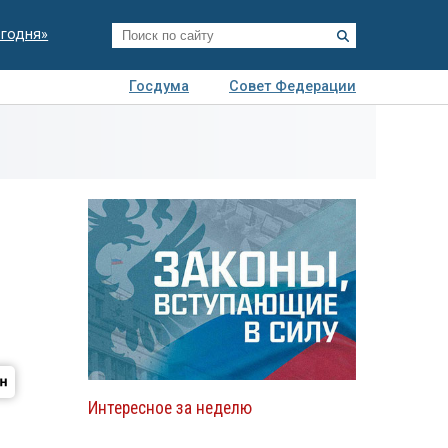
егодня»
Госдума
Совет Федерации
я
Авто
Недвижимость
Технологии
иза
Интересное за неделю