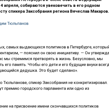
4 апреля, собираются увековечить в его родном
осту спикера Заксобрания региона Вячеслав Макаров
адим Тюльпанов
ых, самых выдающихся политиков в Петербурге, которы
ентаризм, — пояснил он свою инициативу. — Он утвержд
ас мы стремимся претворять в жизнь. Безусловно, мы
ь его память. Чтобы его дети и его будущие внуки всег
ыдающийся дедушка. Это будет сделано».
о Тюльпанове, спикер Заксобрания не конкретизировал.
вут премию городского парламента или одно из
чение на присвоение имени скончавшихся политиков