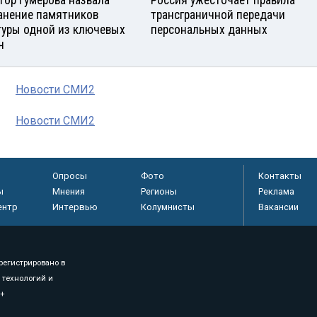
тор Гумерова назвала
Россия ужесточает правила
анение памятников
трансграничной передачи
туры одной из ключевых
персональных данных
ч
Новости СМИ2
Новости СМИ2
Опросы
Фото
Контакты
ы
Мнения
Регионы
Реклама
ентр
Интервью
Колумнисты
Вакансии
регистрировано в
 технологий и
8+