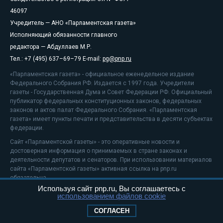
46097
Учредитель — АНО «Парламентская газета»
Исполняющий обязанности главного
редактора — Абдуллаев М.Р.
Тел.: +7 (495) 637–69–79 E-mail:
pg@pnp.ru
«Парламентская газета» - официальное еженедельное издание
Федерального Собрания РФ. Издается с 1997 года. Учредители
газеты - Государственная Дума и Совет Федерации РФ. Официальный
публикатор федеральных конституционных законов, федеральных
законов и актов палат Федерального Собрания. «Парламентская
газета» имеет пункты печати и представительства в десяти субъектах
федерации.
Сайт «Парламентской газеты» - это оперативные новости и
достоверная информация о принимаемых в стране законах и
деятельности депутатов и сенаторов. При использовании материалов
сайта «Парламентской газеты» активная ссылка на pnp.ru
обязательна.
Используя сайт pnp.ru, Вы соглашаетесь с
На информационном ресурсе применяются
рекомендательные
использованием файлов cookie
технологии
Положение о защите персональных данных
СОГЛАСЕН