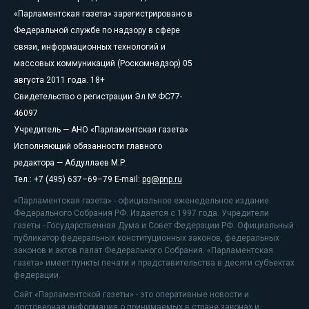
«Парламентская газета» зарегистрировано в
Федеральной службе по надзору в сфере
связи, информационных технологий и
массовых коммуникаций (Роскомнадзор) 05
августа 2011 года. 18+
Свидетельство о регистрации Эл № ФС77-
46097
Учредитель — АНО «Парламентская газета»
Исполняющий обязанности главного
редактора — Абдуллаев М.Р.
Тел.: +7 (495) 637–69–79 E-mail:
pg@pnp.ru
«Парламентская газета» - официальное еженедельное издание
Федерального Собрания РФ. Издается с 1997 года. Учредители
газеты - Государственная Дума и Совет Федерации РФ. Официальный
публикатор федеральных конституционных законов, федеральных
законов и актов палат Федерального Собрания. «Парламентская
газета» имеет пункты печати и представительства в десяти субъектах
федерации.
Сайт «Парламентской газеты» - это оперативные новости и
достоверная информация о принимаемых в стране законах и