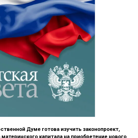
ственной Думе готова изучить законопроект,
материнского капитала на приобретение нового