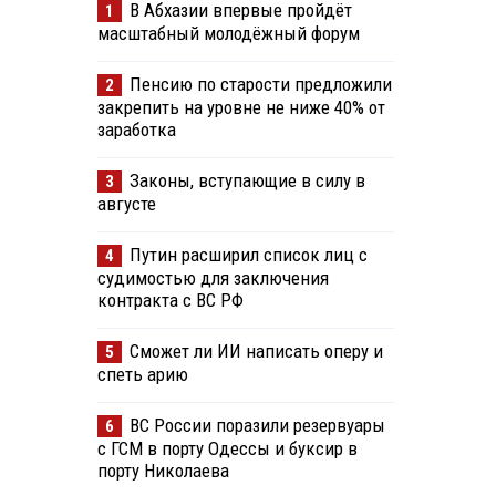
В Абхазии впервые пройдёт
1
масштабный молодёжный форум
Пенсию по старости предложили
2
закрепить на уровне не ниже 40% от
заработка
Законы, вступающие в силу в
3
августе
Путин расширил список лиц с
4
судимостью для заключения
контракта с ВС РФ
Сможет ли ИИ написать оперу и
5
спеть арию
ВС России поразили резервуары
6
с ГСМ в порту Одессы и буксир в
порту Николаева