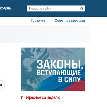
егодня»
Госдума
Совет Федерации
я
Авто
Недвижимость
Технологии
иза
Интересное за неделю