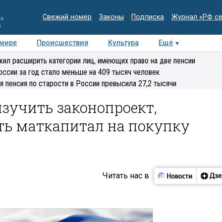
Свежий номер
Законы
Подписка
Журнал «РФ с
ия
и
 мире
Происшествия
Культура
Ещё
Медиацентр
Интервью
Колумнисты
Делова
ил расширить категории лиц, имеющих право на две пенсии
эксперт
оссии за год стало меньше на 409 тысяч человек
я пенсия по старости в России превысила 27,2 тысячи
зучить законопроект,
ь маткапитал на покупку
Читать нас в