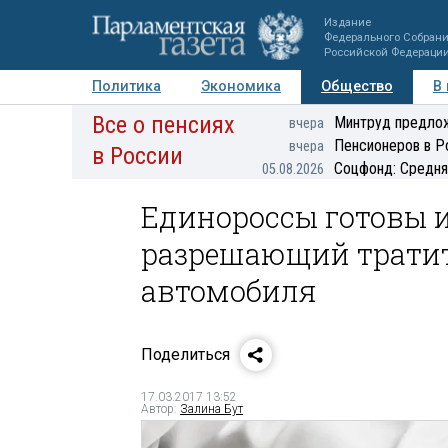
Издание
Федерального Собран
Российской Федераци
Политика
Экономика
Общество
В
Все о пенсиях
Фото
Авторы
Персоны
Мнения
Регионы
Минтруд предлож
вчера
Пенсионеров в Р
вчера
в России
Соцфонд: Средня
05.08.2026
Единороссы готовы и
разрешающий тратит
автомобиля
Поделиться
17.03.2017 13:52
Автор:
Залина Бут