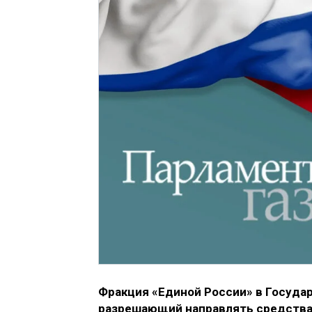
Фракция «Единой России» в Государ
разрешающий направлять средства 