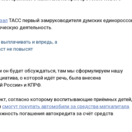
зал
ТАСС первый замруководителя думских единороссо
рческую деятельность.
 выплачивать и впредь, а
ст не повысят
ом он будет обсуждаться, там мы сформулируем нашу
циатива, о которой идёт речь, была внесена
й России» и КПРФ.
кт, согласно которому воспитывающие приёмных детей,
и
смогут покупать автомобили за средства маткапитала
.
жность погашения автокредита за счёт средств