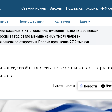
Свежий номер
Законы
Подписка
Журнал «РФ с
ия
и
 мире
Происшествия
Культура
Ещё
Медиацентр
Интервью
Колумнисты
Делова
ил расширить категории лиц, имеющих право на две пенсии
эксперт
оссии за год стало меньше на 409 тысяч человек
я пенсия по старости в России превысила 27,2 тысячи
ивают, чтобы власть не вмешивалась, други
ивала
Читать нас в