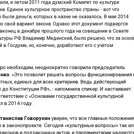
нили, и летом 2011 года думский Комитет по культуре
а. Единое культурное пространство страны - вот что
 были деньги, которых в казне не оказалось. В мае 2014
 свой вариант закона. Однако этот документ подвергся
Наконец в декабре прошлого года на совещании в Совете
льтуры РФ Владимир Мединский, было решено, что за осно
 в Госдуме, но, конечно, доработают его с учётом
стро необходим, неоднократно говорила председатель
енко
. «Это позволит решать вопросы функционирования 
ятных, единых для всех критериев. Ведь действующий
 до Конституции РФ», - напомнила спикер. И настаивает:
тветствие с «Основами государственной культурной
л в 2014 году.
танислав Говорухин
уверен, что все главные положени
ы в законопроекте. Сегодня «культурные вопросы» так ил
законов и подзаконных актов, и парламентарии надеются