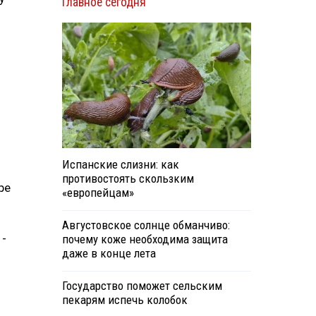
Главное сегодня
Испанские слизни: как
противостоять скользким
ре
«европейцам»
Августовское солнце обманчиво:
 -
почему коже необходима защита
даже в конце лета
Государство поможет сельским
о
пекарям испечь колобок