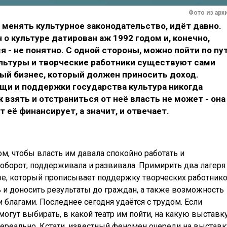
Фото из арх
а менять культурное законодательство, идёт давно.
н о культуре датирован аж 1992 годом и, конечно,
я - не понятно. С одной стороны, можно пойти по пу
ультуры и творческие работники существуют сами
зный бизнес, который должен приносить доход.
ощи и поддержки государства культура никогда
 взять и отстраниться от неё власть не может - она
т её финансирует, а значит, и отвечает.
ом, чтобы власть им давала спокойно работать и
наоборот, поддерживала и развивала. Примирить два лагеря
уре, который прописывает поддержку творческих работнико
 и доносить результаты до граждан, а также возможность
 благами. Последнее сегодня удаётся с трудом. Если
могут выбирать, в какой театр им пойти, на какую выставк
 нереально. Кстати, известный феномен очереди на выставк