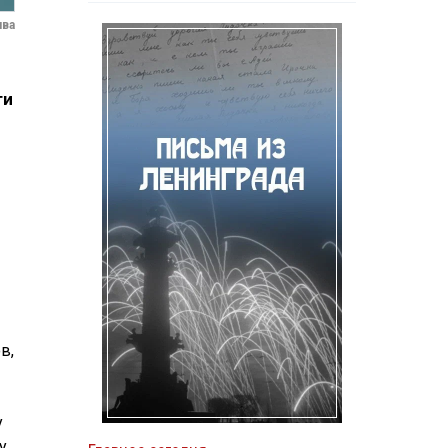
ива
ти
в,
у
у