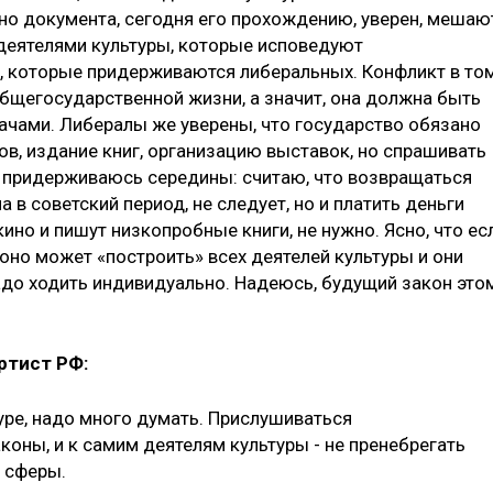
нно документа, сегодня его прохождению, уверен, мешаю
деятелями культуры, которые исповедуют
и, которые придерживаются либеральных. Конфликт в том
общегосударственной жизни, а значит, она должна быть
чами. Либералы же уверены, что государство обязано
в, издание книг, организацию выставок, но спрашивать
но придерживаюсь середины: считаю, что возвращаться
 в советский период, не следует, но и платить деньги
ино и пишут низкопробные книги, не нужно. Ясно, что ес
 оно может «построить» всех деятелей культуры и они
надо ходить индивидуально. Надеюсь, будущий закон это
ртист РФ:
уре, надо много думать. Прислушиваться
оны, и к самим деятелям культуры - не пренебрегать
й сферы.