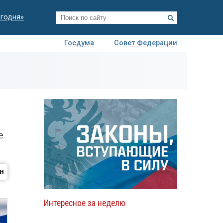
егодня»
Госдума
Совет Федерации
я
Авто
Недвижимость
Технологии
иза
е
Интересное за неделю