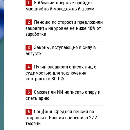
В Абхазии впервые пройдёт
1
масштабный молодёжный форум
Пенсию по старости предложили
2
закрепить на уровне не ниже 40% от
заработка
Законы, вступающие в силу в
3
августе
Путин расширил список лиц с
4
судимостью для заключения
контракта с ВС РФ
Сможет ли ИИ написать оперу и
5
спеть арию
Соцфонд: Средняя пенсия по
6
старости в России превысила 27,2
тысячи