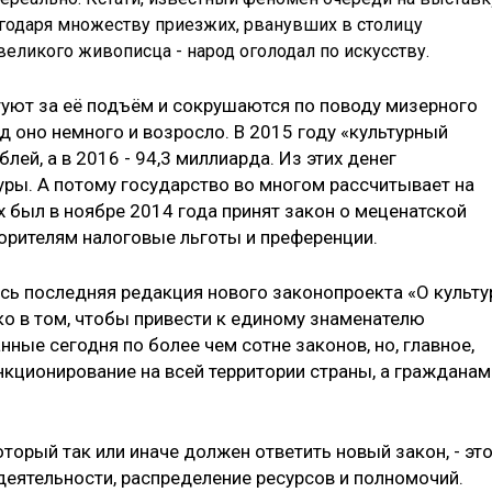
годаря множеству приезжих, рванувших в столицу
еликого живописца - народ оголодал по искусству.
атуют за её подъём и сокрушаются по поводу мизерного
д оно немного и возросло. В 2015 году «культурный
ей, а в 2016 - 94,3 миллиарда. Из этих денег
уры. А потому государство во многом рассчитывает на
х был в ноябре 2014 года принят закон о меценатской
орителям налоговые льготы и преференции.
ась последняя редакция нового законопроекта «О культу
ко в том, чтобы привести к единому знаменателю
ные сегодня по более чем сотне законов, но, главное,
кционирование на всей территории страны, а гражданам
оторый так или иначе должен ответить новый закон, - эт
деятельности, распределение ресурсов и полномочий.