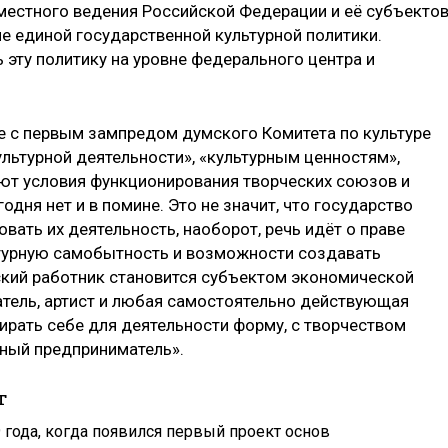
местного ведения Российской Федерации и её субъекто
е единой государственной культурной политики.
эту политику на уровне федерального центра и
ве с первым зампредом думского Комитета по культуре
льтурной деятельности», «культурным ценностям»,
ют условия функционирования творческих союзов и
годня нет и в помине. Это не значит, что государство
вать их деятельность, наоборот, речь идёт о праве
ьтурную самобытность и возможности создавать
еский работник становится субъектом экономической
атель, артист и любая самостоятельно действующая
рать себе для деятельности форму, с творчеством
ьный предприниматель».
т
 года, когда появился первый проект основ