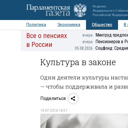
Издание
Федерального Собран
Российской Федераци
Политика
Экономика
Общество
В
Все о пенсиях
Фото
Авторы
Персоны
Мнения
Регионы
Минтруд предлож
вчера
Пенсионеров в Р
вчера
в России
Соцфонд: Средня
05.08.2026
Культура в законе
Одни деятели культуры наста
— чтобы поддерживала и разв
Поделиться
19.07.2016 16:21