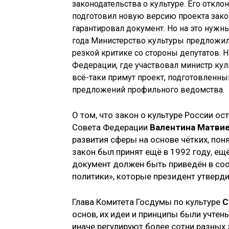
законодательства о культуре. Его откло
подготовил новую версию проекта закон
гарантировал документ. Но на это нужны
года Министерство культуры предложило
резкой критике со стороны депутатов. 
Федерации, где участвовал министр ку
всё-таки примут проект, подготовленный
предложений профильного ведомства.
О том, что закон о культуре России о
Совета Федерации
Валентина Матви
развития сферы на основе чётких, пон
закон был принят ещё в 1992 году, ещё
документ должен быть приведён в соо
политики», которые президент утверди
Глава Комитета Госдумы по культуре
С
основ, их идеи и принципы были учтен
иначе регулируют более сотни разных 