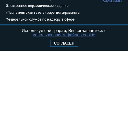
Карта сайта
Электронное периодическое издание
«Парламентская газета» зарегистрировано в
Федеральной службе по надзору в сфере
связи, информационных технологий и
Используя сайт pnp.ru, Вы соглашаетесь с
массовых коммуникаций (Роскомнадзор) 05
использованием файлов cookie
августа 2011 года. 18+
СОГЛАСЕН
Свидетельство о регистрации Эл № ФС77-
46097
Учредитель — АНО «Парламентская газета»
Исполняющий обязанности главного
редактора — Абдуллаев М.Р.
Тел.: +7 (495) 637–69–79 E-mail:
pg@pnp.ru
«Парламентская газета» - официальное еженедельное издание
Федерального Собрания РФ. Издается с 1997 года. Учредители
газеты - Государственная Дума и Совет Федерации РФ. Официальный
публикатор федеральных конституционных законов, федеральных
законов и актов палат Федерального Собрания. «Парламентская
газета» имеет пункты печати и представительства в десяти субъектах
федерации.