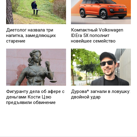
Диетолог назвала три
Компактный Volkswagen
напитка, замедляющих
ID.Era 5X пополнит
старение
новейшее семейство
Дурова* загнали в ловушку:
Фигуранту дела об афере с
двойной удар
деньгами Кости Цзю
предъявили обвинение