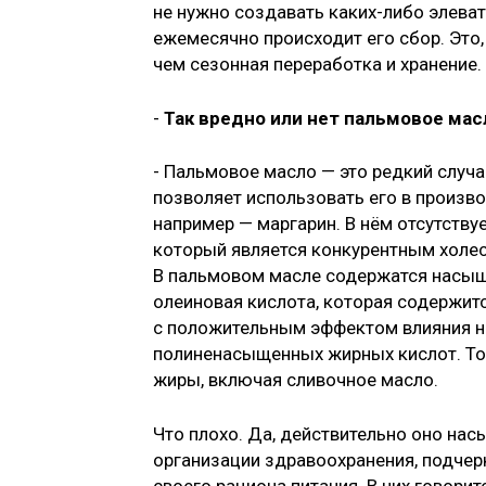
не нужно создавать каких-либо элева
ежемесячно происходит его сбор. Это,
чем сезонная переработка и хранение.
-
Так вредно или нет пальмовое мас
- Пальмовое масло — это редкий случа
позволяет использовать его в произв
например — маргарин. В нём отсутству
который является конкурентным холес
В пальмовом масле содержатся насыщ
олеиновая кислота, которая содержит
с положительным эффектом влияния на
полиненасыщенных жирных кислот. То
жиры, включая сливочное масло.
Что плохо. Да, действительно оно н
организации здравоохранения, подчер
своего рациона питания. В них говор