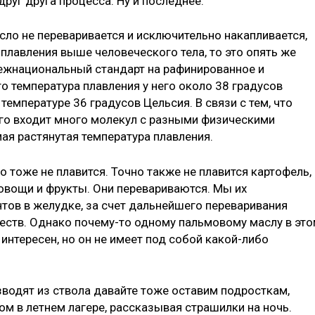
руг друга процесса. Ну и последнее.
асло не переваривается и исключительно накапливается,
а плавления выше человеческого тела, то это опять же
межнациональный стандарт на рафинированное и
о температура плавления у него около 38 градусов
 температуре 36 градусов Цельсия. В связи с тем, что
его входит много молекул с разными физическими
мая растянутая температура плавления.
о тоже не плавится. Точно также не плавится картофель,
, овощи и фрукты. Они перевариваются. Мы их
тов в желудке, за счет дальнейшего переваривания
еств. Однако почему-то одному пальмовому маслу в эт
, интересен, но он не имеет под собой какой-либо
зводят из ствола давайте тоже оставим подросткам,
ром в летнем лагере, рассказывая страшилки на ночь.