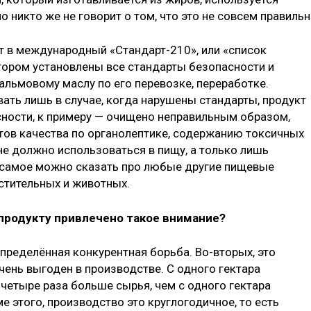
о никто же не говорит о том, что это не совсем правильн
т в международный «Стандарт-210», или «список
тором установлены все стандарты безопасности и
пальмовому маслу по его перевозке, переработке.
ть лишь в случае, когда нарушены стандарты, продукт
сности, к примеру — очищено неправильным образом,
ртов качества по органолептике, содержанию токсичных
не должно использоваться в пищу, а только лишь
 самое можно сказать про любые другие пищевые
стительных и животных.
 продукту привлечено такое внимание?
определённая конкурентная борьба. Во-вторых, это
ень выгоден в производстве. С одного гектара
четыре раза больше сырья, чем с одного гектара
е этого, производство это круглогодичное, то есть