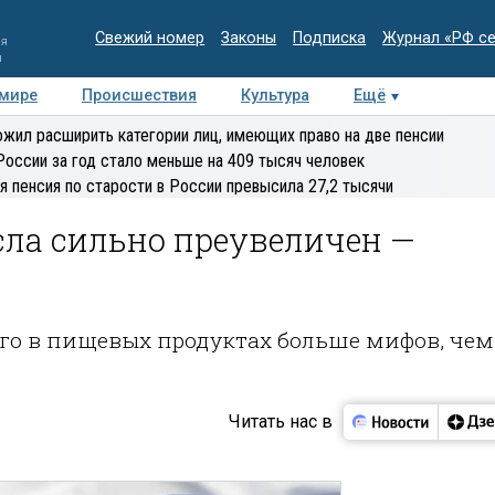
Свежий номер
Законы
Подписка
Журнал «РФ с
ия
и
 мире
Происшествия
Культура
Ещё
Медиацентр
Интервью
Колумнисты
Делова
жил расширить категории лиц, имеющих право на две пенсии
эксперт
России за год стало меньше на 409 тысяч человек
я пенсия по старости в России превысила 27,2 тысячи
сла сильно преувеличен —
его в пищевых продуктах больше мифов, чем
Читать нас в