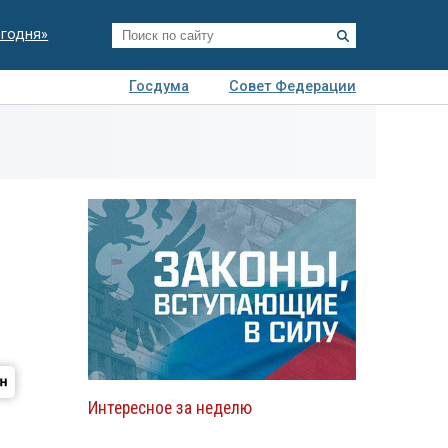
егодня»
Госдума
Совет Федерации
я
Авто
Недвижимость
Технологии
иза
Интересное за неделю