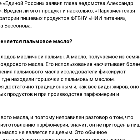
е «Единой России» заявил глава ведомства Александр
». Вреден ли этот продукт и насколько, «Парламентская
оратории пищевых продуктов ФГБНУ «НИИ питания»,
а Бессонова.
меняется пальмовое масло?
плодов масличной пальмы. А масло, получаемое из семя
моядрового масла. Его использование насчитывает боле
ления пальмового масла исследователи фиксируют
й, где находили горшочки с пальмовым маслом.
я достаточно традиционным и, как все виды жиров, оно
ых продуктов и при производстве парфюмерии и
вого масла, и поэтому неправилен разговор о том, что
 изготовлению парфюмерии, значит, он не пригоден в пищ
ое масло не является пищевым. Это обычное
, который изготавливается из жиров, используется