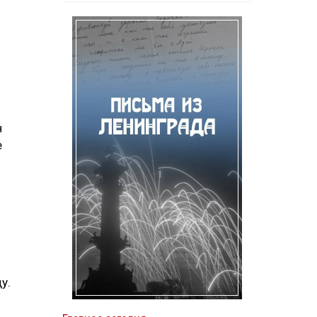
н
е
у.