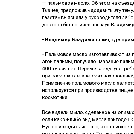
— пальмовое масло. Об этом на съезд
Ткачёв, предложив «додавить эту тему
газета» выяснила у руководителя лаб
доктора биологических наук Владимир
-
Владимир Владимирович, где при
- Пальмовое масло изготавливают из 
этой пальмы, получило название паль
400 тысяч лет. Первые следы употреб
при раскопках египетских захоронени
Применение пальмового масла являетс
используется при производстве пищев
косметики.
Все видели мыло, сделанное из оливко
если какой-либо вид масла пригоден к
Нужно исходить из того, что оливков
использование жиров. Тот же глицерин