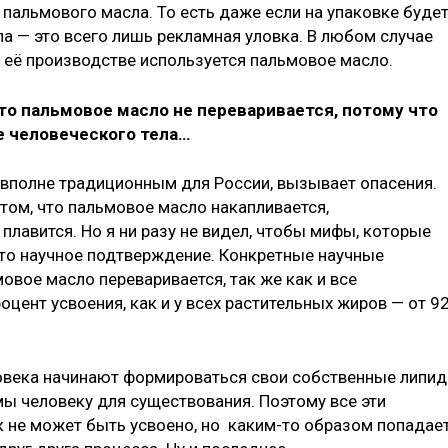
пальмового масла. То есть даже если на упаковке буде
ла — это всего лишь рекламная уловка. В любом случае
и её производстве используется пальмовое масло.
то пальмовое масло не переваривается, потому что
е человеческого тела…
е вполне традиционным для России, вызывает опасения.
том, что пальмовое масло накапливается,
е плавится. Но я ни разу не видел, чтобы мифы, которые
е-то научное подтверждение. Конкретные научные
мовое масло переваривается, так же как и все
оцент усвоения, как и у всех растительных жиров — от 9
ловека начинают формироваться свои собственные липи
ы человеку для существования. Поэтому все эти
к не может быть усвоено, но каким-то образом попадае