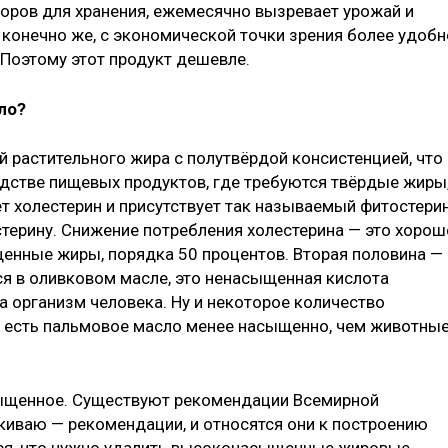
торов для хранения, ежемесячно вызревает урожай и
 конечно же, с экономической точки зрения более удобн
 Поэтому этот продукт дешевле.
ло?
й растительного жира с полутвёрдой консистенцией, что
одстве пищевых продуктов, где требуются твёрдые жиры
ет холестерин и присутствует так называемый фитостерин
терину. Снижение потребления холестерина — это хорош
енные жиры, порядка 50 процентов. Вторая половина —
ся в оливковом масле, это ненасыщенная кислота
 организм человека. Ну и некоторое количество
 есть пальмовое масло менее насыщенно, чем животны
асыщенное. Существуют рекомендации Всемирной
киваю — рекомендации, и относятся они к построению
ится, что нужно удалить высоконасыщенные жировые