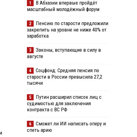
В Абхазии впервые пройдёт
1
масштабный молодёжный форум
Пенсию по старости предложили
2
закрепить на уровне не ниже 40% от
заработка
Законы, вступающие в силу в
3
августе
Соцфонд: Средняя пенсия по
4
старости в России превысила 27,2
тысячи
Путин расширил список лиц с
5
судимостью для заключения
контракта с ВС РФ
Сможет ли ИИ написать оперу и
6
спеть арию
и