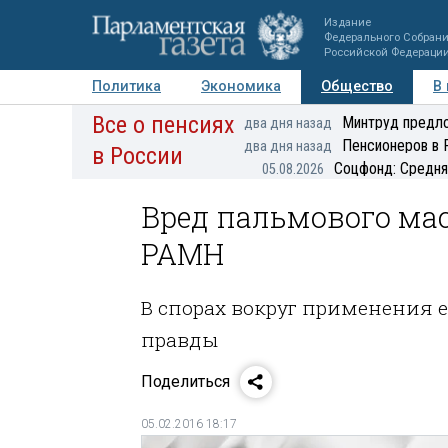
Издание
Федерального Собран
Российской Федераци
Политика
Экономика
Общество
В
Все о пенсиях
Фото
Авторы
Персоны
Мнения
Регионы
Минтруд предло
два дня назад
Пенсионеров в 
два дня назад
в России
Соцфонд: Средня
05.08.2026
Вред пальмового ма
РАМН
В спорах вокруг применения 
правды
Поделиться
05.02.2016 18:17