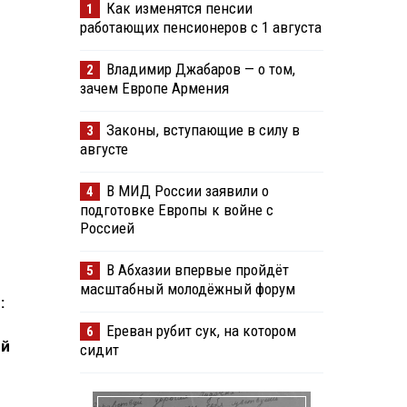
Как изменятся пенсии
1
работающих пенсионеров с 1 августа
Владимир Джабаров — о том,
2
зачем Европе Армения
Законы, вступающие в силу в
3
августе
В МИД России заявили о
4
подготовке Европы к войне с
Россией
В Абхазии впервые пройдёт
5
масштабный молодёжный форум
:
Ереван рубит сук, на котором
6
ий
сидит