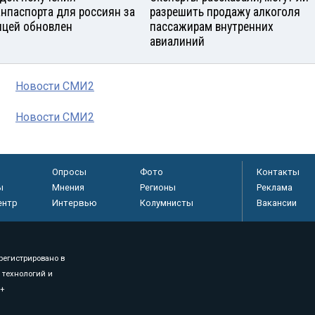
анпаспорта для россиян за
разрешить продажу алкоголя
ицей обновлен
пассажирам внутренних
авиалиний
Новости СМИ2
Новости СМИ2
Опросы
Фото
Контакты
ы
Мнения
Регионы
Реклама
ентр
Интервью
Колумнисты
Вакансии
регистрировано в
 технологий и
8+