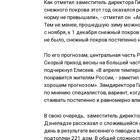
Как отметил заместитель директора Г
снежного покрова этот год оказался 
норму не превышали», - отметил он. 
Тем не менее, прошедшую зиму можно 
с ноября, к 1 декабря снежный покров 
не было, снежный покров постепенно н
По его прогнозам, центральная часть 
Скорый приход весны на большей част
подчеркнул Елисеев. «В апреле темпер
понравится жителям России, - заметил 
хорошим прогнозом». Замдиректора Ги
по мнению специалистов, вариант, когд
стаивать постепенно и равномерно впи
В свою очередь, заместитель директ
Дзнеладзе рассказал о сложившейся с
день в результате весеннего паводка 
подтоплен 221 дом. В общей сложност