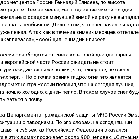
идрометцентра России Геннадий Елисеев, по высоте
рекордным. Тем не менее, «выпадающие зимой осадки
«Аномальных осадков минувшей зимой ни разу не выпадал
назвать необычной. Дело в том, что снег начал выпада
уже лежал. А так как в течение зимних месяцев оттепеле
акапливался», - сообщил Геннадий Елисеев.
России освободится от снега ко второй декаде апреля.
и европейской части России ожидать не стоит,
атура ожидается ниже нормы, что, наверное, не очень
эксперт. - Но с точки зрения гидрологии это является
дрометцентра России пояснил, что на сегодня лучший,
а ночью холодно, а днём тепло. В таком случае снег буд
тываться в почву.
ора Департамента гражданской защиты МЧС России Эмз
итуации с паводками. По его словам, на сегодняшний
в девяти субъектах Российской Федерации оказался
и в этих домах проживает около 900 человек. «Ситуация