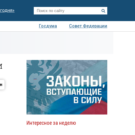
егодня»
Госдума
Совет Федерации
я
Авто
Недвижимость
Технологии
иза
и
Интересное за неделю