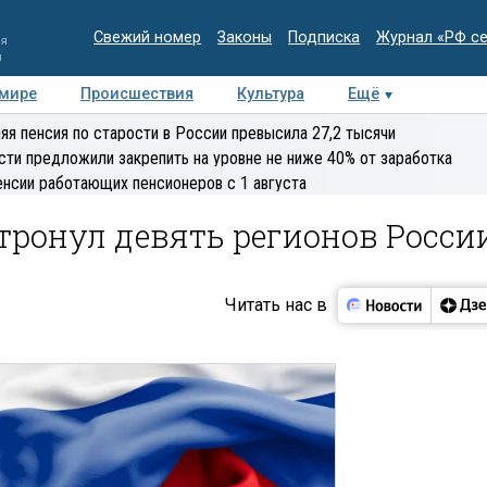
Свежий номер
Законы
Подписка
Журнал «РФ с
ия
и
 мире
Происшествия
Культура
Ещё
Медиацентр
Интервью
Колумнисты
Делова
яя пенсия по старости в России превысила 27,2 тысячи
эксперт
сти предложили закрепить на уровне не ниже 40% от заработка
енсии работающих пенсионеров с 1 августа
тронул девять регионов Росси
Читать нас в