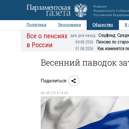
Издание
Федерального Собран
Российской Федераци
Политика
Экономика
Общество
В
Все о пенсиях
Фото
Авторы
Персоны
Мнения
Регионы
Соцфонд: Средн
два дня назад
Пенсию по старо
04.08.2026
в России
Как изменятся п
01.08.2026
Весенний паводок за
Поделиться
04.04.2013 14:43